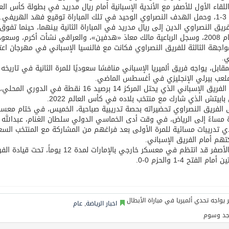
 الهريفي.
قي نشأت أكرم، وسعود كريري.
مواجهة الثالثة للفريق النصراوي فكانت مع فالنسيا الإسباني في مهرجان اعت
ي.
لعب بيرلي الإنجليزي في أغسطس الماضي.
ويضم الفريق الإسباني الذي يحتل المركز 14 
بابيتش ‏الذي شارك مع منتخب بلاده في كأس العالم 2022.
الفريق النصراوي تحضيراته بحصة تدريبية صباحية، الخميس، في ختام معسكر
 مساءً إلى الرياض، في وقت أدى الخماسي الدولي سلطان الغنام، عبدالله م
ي تدريبات مسائية للمرة الأولى بعد فراغهم من المشاركة مع المنتخب ا
هم أمام الفريق الإسباني.
وكان الأصفر قد انتظم في معسكر خارجي 
مام الفتح 4-1 والحزم 0-0.
اخبار الرياضة
,
عام
جد وسوم