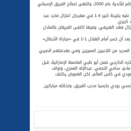
وكان اللقاء الأول للأصفر مع الأندية الإسبانية أمام ريال مدريد في بطولة كأس العالم للأندية عام 2000، وانتهى لصالح الفريق الإسباني
ورد الفريق النصراوي الدين إلى ريال مدريد في المباراة الثانية بينهما، حينما تفوق عليه بنتيجة كبير 4-1 في مهرجان اعتزال ماجد عبد
زال فهد الهريفي، وفيها اكتفى الفريقان بالتعادل
في المقابل، يواجه فريق ألميريا الإسباني منافسًا سعوديًا للمرة الثانية في تاريخه بعد أن خسر أمام الهلال 1-2 في «مباراة الأبطال»
برصيد 16 نقطة في الدوري المحلي، العديد من اللاعبين المميزين وفي مقدمتهم الصربي
ه الخارجي ضمن أبو ظبي العاصمة الإماراتية، قبل
ادو، سامي النجعي، عبدالإله العمري، ونواف
لسعودي في كأس العالم، لكن الغموض يكتنف
بالإمارات لمدة 12 يوماً، تحت قيادة الفرنسي رودي جارسيا مدرب الفريق، وتخللته مباراتين