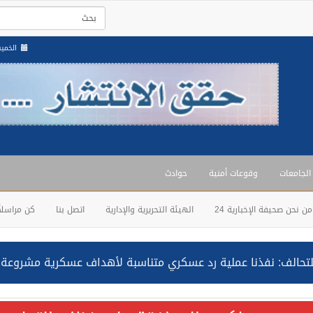
الخميس , 21 صف
 الجامعات
وقوعات أمنية
حوادث
من نحن صحيفة الإخبارية 24
الهيئة التحريرية والإدارية
اتصل بنا
كن مراسلاً
حالف: نفذنا عملية رد عسكري متناسبة لأهداف عسكرية مشروعة تابعة لل
ة السعودية NCC MASA خلال إبحارها في البحر الأحمر نتج عنه إصابة طفيفة في بدنها