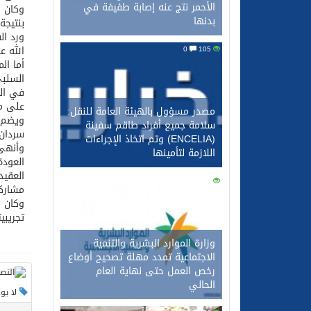
الأحمر نتج عنه إصابة طفيفة في
بدنها
بنتيجة 3-1، وحمل الهدف النصراوي الوحيد في تلك المباراة توقيع فهد
الله عام 2008، وسجل الرباعية مالك معاذ «هدفين»، والعرا
0
105
أما ال
السلب
على م
مصدر مسؤول بالهيئة العامة للنقل:
سلامة جميع أفراد طاقم سفينة
سردان 
(ENCELIA) وتم اتخاذ الإجراءات
وأنهى 
اللازمة لتأمينها
العودة
العقيد
0
92
مشاركت
تجريبيتين أ
وزارة الموارد البشرية والتنمية
الاجتماعية تمدد مهلة تصحيح أوضاع
رخص العمل حتى نهاية العام
الحالي
لا يو