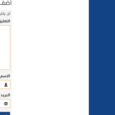
أضف ت
لن يتم 
التعلي
الاسم
البريد