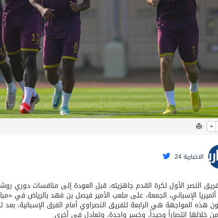
بة عرفة: الحج فريضة تتجلى فيها مظاهر التعارف والتآلف والتعا
+
الاخبارية 24
فريق النصر الأول لكرة القدم جاهزيته، قبل العودة إلى منافسات دوري رو
ألميريا الإسباني، الجمعة، على ملعب الأمير فيصل بن فهد بالرياض في «مبار
 هذه المواجهة هي الرابعة للفريق النصراوي أمام الفرق الإسبانية، بعد ثل
 خلالها انتصاراً وحيداً، وخسر واحدة، وتعادل في أخرى.