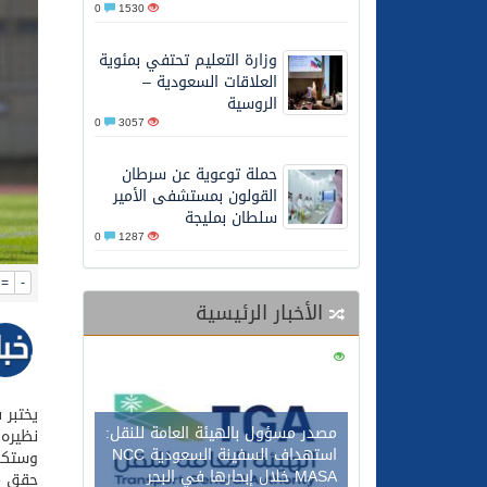
0
1530
26/05/2026
الشيخ علي الحذيفي في خط
وزارة التعليم تحتفي بمئوية
العلاقات السعودية –
الروسية
0
3057
حملة توعوية عن سرطان
القولون بمستشفى الأمير
سلطان بمليجة
0
1287
=
-
الأخبار الرئيسية
0
121
يختبر 
مصدر مسؤول بالهيئة العامة للنقل:
نظيره 
استهداف السفينة السعودية NCC
وستكون
MASA خلال إبحارها في البحر
حقق من