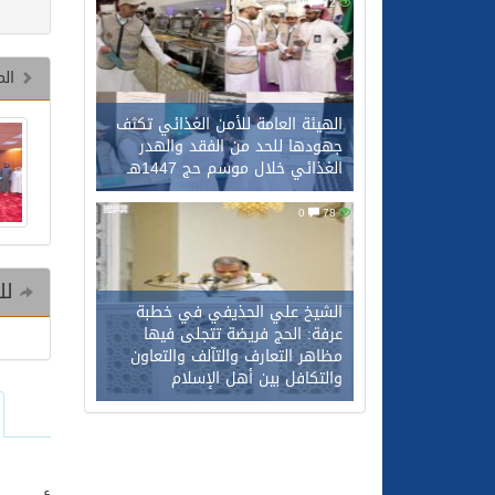
0
72
الم
الهيئة العامة للأمن الغذائي تكثف
جهودها للحد من الفقد والهدر
الغذائي خلال موسم حج 1447هـ
0
78
للم
الشيخ علي الحذيفي في خطبة
عرفة: الحج فريضة تتجلى فيها
مظاهر التعارف والتآلف والتعاون
والتكافل بين أهل الإسلام