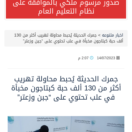
صدور مرسوم ملكي بالموافقة على
نظام التعليم العام
مصدر مسؤول بالهيئة العامة للنقل: استهداف السفينة السعودية NCC MASA خلال إبحارها في البحر الأحمر نتج عنه إصابة طفيفة في بدنها
صدور مرسوم ملكي بالموافقة على نظام التعليم العام
اخبار متنوعه
>
جمرك الحديثة يُحبط محاولة تهريب أكثر من 130
ألف حبة كبتاجون مخبأة في علب تحتوي على “جبن وزعتر”
مصدر مسؤول بالهيئة العامة للنقل: سلامة جميع أفراد طاقم سفينة (ENCELIA) وتم اتخاذ الإجراءات اللازمة لتأمينها
14/07/2023
2:07 م
وزارة الموارد البشرية والتنمية الاجتماعية تمدد مهلة تصحيح أوضاع رخص العمل حتى نهاية العام الحالي
جمرك الحديثة يُحبط محاولة تهريب
خلال 3 أيام… التجمعات الصحية تتلقى رغبات أكثر من 87% من موظفي وزارة الصحة لعروض الانتقال
أكثر من 130 ألف حبة كبتاجون مخبأة
في علب تحتوي على “جبن وزعتر”
سمو ولي العهد يتلقى اتصالًا هاتفيًا من رئيس الوزراء الباكستاني
الهيئة العامة للأمن الغذائي تكثف جهودها للحد من الفقد والهدر الغذائي خلال موسم حج 1447هـ