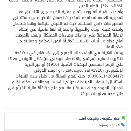
“الكبتاجون” مُخبأة في علب تحتوي على جبن مغطى بالزعتر”، وذلك
بإخفائها داخل قطع الجبن.
وأفادت الهيئة أنه وبعد إتمام عملية الضبط جرى التنسيق مع
المديرية العامة لمكافحة المخدرات لضمان القبض على مستقبلي
المضبوطات داخل المملكة، حيث تم القبض عليهما وهما شخصان.
وأكدت هيئة الزكاة والضريبة والجمارك أنها ماضية في إحكام
الرقابة الجمركية على واردات وصادرات المملكة، وتقف بالمرصاد
أمام محاولات أرباب التهريب، تحقيقًا لأمن المجتمع وحمايته من
هذه الآفات.
ودعت الهيئة في الوقت ذاته الجميع إلى الإسهام في مكافحة
التهريب لحماية المجتمع والاقتصاد الوطني من خلال التواصل معها
على الرقم المخصص للبلاغات الأمنية (1910) أو عبر البريد
الإلكتروني (1910@zatca.gov.sa)، أو الرقم الدولي
(00966114208417)، حيث تقوم الهيئة من خلال هذه القنوات
باستقبال البلاغات المرتبطة بجرائم التهريب ومخالفات أحكام نظام
الجمارك الموحد وذلك بسرية تامة، مع منح مكافأة مالية للمُبلّغ في
حال صحة معلومات البلاغ.
اخبار متنوعه
,
وقوعات أمنية
لا يوجد وسوم