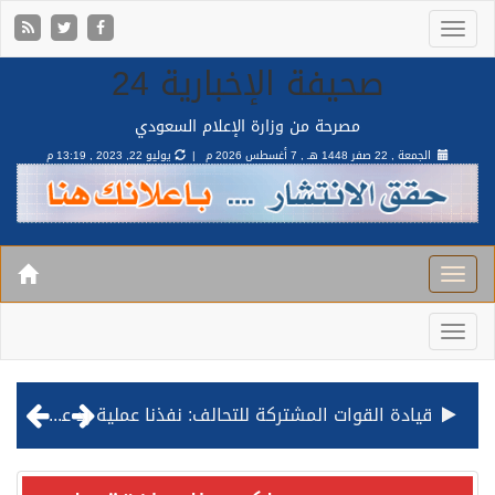
صحيفة الإخبارية 24
مصرحة من وزارة الإعلام السعودي
الجمعة , 22 صفر 1448 هـ ,
7 أغسطس 2026 م |
يوليو 22, 2023 , 13:19 م
قيادة القوات المشتركة للتحالف: نفذنا عملية رد عسكري متناسبة لأهداف عسكرية مشروعة تابعة للمليشيا الحوثية الإرهابية في محافظة الحديدة
مصدر مسؤول بالهيئة العامة للنقل: استهداف السفينة السعودية NCC MASA خلال إبحارها في البحر الأحمر نتج عنه إصابة طفيفة في بدنها