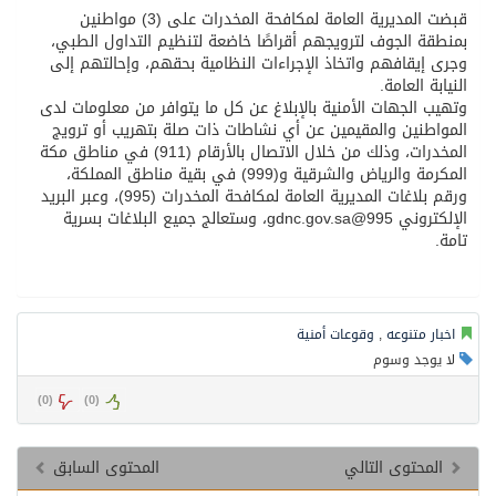
قبضت المديرية العامة لمكافحة المخدرات على (3) مواطنين
بمنطقة الجوف لترويجهم أقراصًا خاضعة لتنظيم التداول الطبي،
وجرى إيقافهم واتخاذ الإجراءات النظامية بحقهم، وإحالتهم إلى
النيابة العامة.
وتهيب الجهات الأمنية بالإبلاغ عن كل ما يتوافر من معلومات لدى
المواطنين والمقيمين عن أي نشاطات ذات صلة بتهريب أو ترويج
المخدرات، وذلك من خلال الاتصال بالأرقام (911) في مناطق مكة
المكرمة والرياض والشرقية و(999) في بقية مناطق المملكة،
ورقم بلاغات المديرية العامة لمكافحة المخدرات (995)، وعبر البريد
الإلكتروني 995@gdnc.gov.sa، وستعالج جميع البلاغات بسرية
تامة.
اخبار متنوعه
,
وقوعات أمنية
لا يوجد وسوم
)
0
(
)
0
(
المحتوى التالي
المحتوى السابق