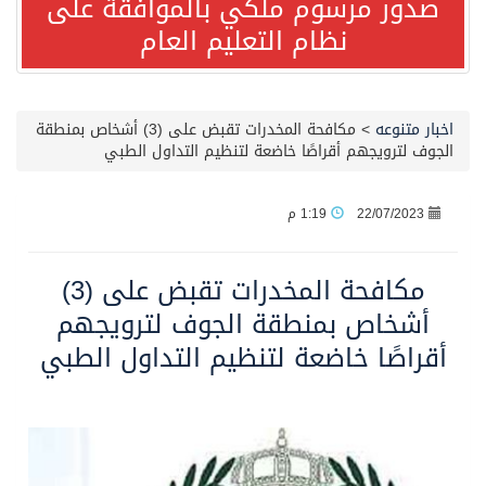
صدور مرسوم ملكي بالموافقة على
نظام التعليم العام
صدور مرسوم ملكي بالموافقة على نظام التعليم العام
مصدر مسؤول بالهيئة العامة للنقل: سلامة جميع أفراد طاقم سفينة (ENCELIA) وتم اتخاذ الإجراءات اللازمة لتأمينها
اخبار متنوعه
>
مكافحة المخدرات تقبض على (3) أشخاص بمنطقة
الجوف لترويجهم أقراصًا خاضعة لتنظيم التداول الطبي
وزارة الموارد البشرية والتنمية الاجتماعية تمدد مهلة تصحيح أوضاع رخص العمل حتى نهاية العام الحالي
22/07/2023
1:19 م
خلال 3 أيام… التجمعات الصحية تتلقى رغبات أكثر من 87% من موظفي وزارة الصحة لعروض الانتقال
مكافحة المخدرات تقبض على (3)
سمو ولي العهد يتلقى اتصالًا هاتفيًا من رئيس الوزراء الباكستاني
أشخاص بمنطقة الجوف لترويجهم
أقراصًا خاضعة لتنظيم التداول الطبي
الهيئة العامة للأمن الغذائي تكثف جهودها للحد من الفقد والهدر الغذائي خلال موسم حج 1447هـ
محافظ عفيف يؤدي صلاة عيد الأضحى