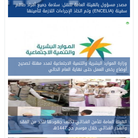
مصدر مسؤول بالهيئة العامة للنقل: سلامة جميع أفراد طاقم
سفينة (ENCELIA) وتم اتخاذ الإجراءات اللازمة لتأمينها
0
99
وزارة الموارد البشرية والتنمية الاجتماعية تمدد مهلة تصحيح
أوضاع رخص العمل حتى نهاية العام الحالي
0
79
الهيئة العامة للأمن الغذائي تكثف جهودها للحد من الفقد
والهدر الغذائي خلال موسم حج 1447هـ