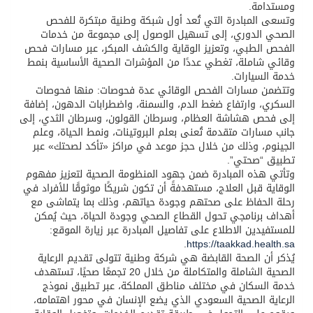
ومستدامة.
وتسعى المبادرة التي تُعد أول شبكة وطنية مبتكرة للفحص
الصحي الدوري، إلى تسهيل الوصول إلى مجموعة من خدمات
الفحص الطبي، وتعزيز الوقاية والكشف المبكر، عبر مسارات فحص
وقائي شاملة، تغطي عددًا من المؤشرات الصحية الأساسية بنمط
خدمة السيارات.
وتتضمن مسارات الفحص الوقائي عدة فحوصات: منها فحوصات
السكري، وارتفاع ضغط الدم، والسمنة، واضطرابات الدهون، إضافة
إلى فحص هشاشة العظام، وسرطان القولون، وسرطان الثدي، إلى
جانب مسارات متقدمة تُعنى بعلم البروتينات، ونمط الحياة، وعلم
الجينوم، وذلك من خلال حجز موعد في مراكز «تأكد لصحتك» عبر
تطبيق “صحتي”.
وتأتي هذه المبادرة ضمن جهود المنظومة الصحية لتعزيز مفهوم
الوقاية قبل العلاج، مستهدفةً أن تكون شريكًا موثوقًا للأفراد في
رحلة الحفاظ على صحتهم وجودة حياتهم، وذلك بما يتماشى مع
أهداف برنامجي تحول القطاع الصحي وجودة الحياة، حيث يُمكن
للمستفيدين الاطلاع على تفاصيل المبادرة عبر زيارة الموقع:
.
https://taakkad.health.sa
يُذكر أن الصحة القابضة هي شركة وطنية تتولى تقديم الرعاية
الصحية الشاملة والمتكاملة من خلال 20 تجمعًا صحيًا، تستهدف
خدمة السكان في مختلف مناطق المملكة، عبر تطبيق نموذج
الرعاية الصحية السعودي الذي يضع الإنسان في محور اهتمامه،