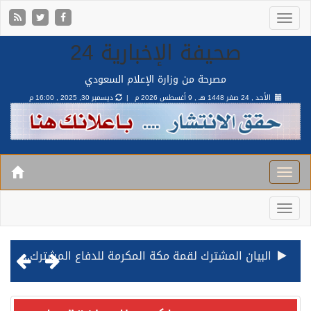
صحيفة الإخبارية 24
مصرحة من وزارة الإعلام السعودي
الأحد , 24 صفر 1448 هـ ,
9 أغسطس 2026 م |
ديسمبر 30, 2025 , 16:00 م
قيادة القوات المشتركة للتحالف: نفذنا عملية رد عسكري متناسبة لأهداف عسكرية مشروعة تابعة للمليشيا الحوثية الإرهابية في محافظة الحديدة
مصدر مسؤول بالهيئة العامة للنقل: استهداف السفينة السعودية NCC MASA خلال إبحارها في البحر الأحمر نتج عنه إصابة طفيفة في بدنها