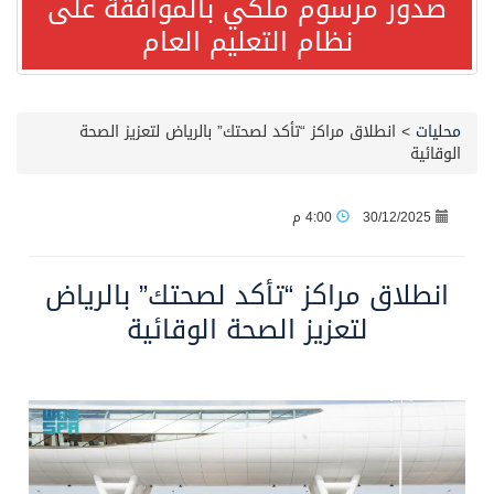
صدور مرسوم ملكي بالموافقة على
نظام التعليم العام
صدور مرسوم ملكي بالموافقة على نظام التعليم العام
مصدر مسؤول بالهيئة العامة للنقل: سلامة جميع أفراد طاقم سفينة (ENCELIA) وتم اتخاذ الإجراءات اللازمة لتأمينها
محليات
>
انطلاق مراكز “تأكد لصحتك” بالرياض لتعزيز الصحة
الوقائية
وزارة الموارد البشرية والتنمية الاجتماعية تمدد مهلة تصحيح أوضاع رخص العمل حتى نهاية العام الحالي
30/12/2025
4:00 م
خلال 3 أيام… التجمعات الصحية تتلقى رغبات أكثر من 87% من موظفي وزارة الصحة لعروض الانتقال
انطلاق مراكز “تأكد لصحتك” بالرياض
سمو ولي العهد يتلقى اتصالًا هاتفيًا من رئيس الوزراء الباكستاني
لتعزيز الصحة الوقائية
الهيئة العامة للأمن الغذائي تكثف جهودها للحد من الفقد والهدر الغذائي خلال موسم حج 1447هـ
محافظ عفيف يؤدي صلاة عيد الأضحى