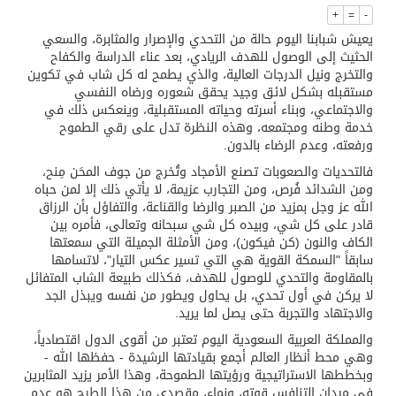
محافظ عفيف يؤدي صلاة عيد الأضحى
+
=
-
يعيش شبابنا اليوم حالة من التحدي والإصرار والمثابرة، والسعي
الحثيث إلى الوصول للهدف الريادي، بعد عناء الدراسة والكفاح
والتخرج ونيل الدرجات العالية، والذي يطمح له كل شاب في تكوين
مستقبله بشكل لائق وجيد يحقق شعوره ورضاه النفسي
والاجتماعي، وبناء أسرته وحياته المستقبلية، وينعكس ذلك في
خدمة وطنه ومجتمعه، وهذه النظرة تدل على رقي الطموح
ورفعته، وعدم الرضاء بالدون.
فالتحديات والصعوبات تصنع الأمجاد وتُخرج من جوف المحَن مِنح،
ومن الشدائد فُرص، ومن التجارب عزيمة، لا يأتي ذلك إلا لمن حباه
الله عز وجل بمزيد من الصبر والرضا والقناعة، والتفاؤل بأن الرزاق
قادر على كل شي، وبيده كل شي سبحانه وتعالى، فأمره بين
الكاف والنون (كن فيكون)، ومن الأمثلة الجميلة التي سمعتها
سابقاً "السمكة القوية هي التي تسير عكس التيار"، لاتسامها
بالمقاومة والتحدي للوصول للهدف، فكذلك طبيعة الشاب المتفائل
لا يركن في أول تحدي، بل يحاول ويطور من نفسه ويبذل الجد
والاجتهاد والتجربة حتى يصل لما يريد.
والمملكة العربية السعودية اليوم تعتبر من أقوى الدول اقتصادياً،
وهي محط أنظار العالم أجمع بقيادتها الرشيدة - حفظها الله -
وبخططها الاستراتيجية ورؤيتها الطموحة، وهذا الأمر يزيد المثابرين
في ميدان التنافس قوته، ونماء، مقصدي من هذا الطرح هو عدم