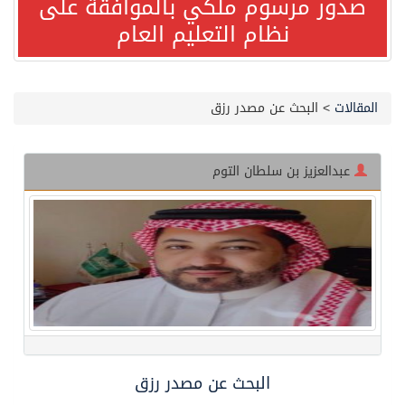
صدور مرسوم ملكي بالموافقة على
نظام التعليم العام
مصدر مسؤول بالهيئة العامة للنقل: استهداف السفينة السعودية NCC MASA خلال إبحارها في البحر الأحمر نتج عنه إصابة طفيفة في بدنها
صدور مرسوم ملكي بالموافقة على نظام التعليم العام
المقالات
>
البحث عن مصدر رزق
مصدر مسؤول بالهيئة العامة للنقل: سلامة جميع أفراد طاقم سفينة (ENCELIA) وتم اتخاذ الإجراءات اللازمة لتأمينها
عبدالعزيز بن سلطان التوم
وزارة الموارد البشرية والتنمية الاجتماعية تمدد مهلة تصحيح أوضاع رخص العمل حتى نهاية العام الحالي
خلال 3 أيام… التجمعات الصحية تتلقى رغبات أكثر من 87% من موظفي وزارة الصحة لعروض الانتقال
سمو ولي العهد يتلقى اتصالًا هاتفيًا من رئيس الوزراء الباكستاني
الهيئة العامة للأمن الغذائي تكثف جهودها للحد من الفقد والهدر الغذائي خلال موسم حج 1447هـ
البحث عن مصدر رزق