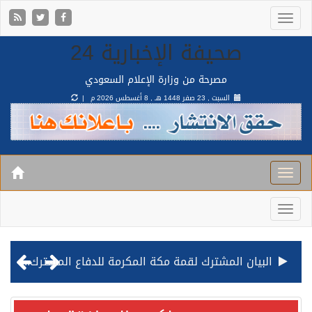
صحيفة الإخبارية 24
مصرحة من وزارة الإعلام السعودي
السبت , 23 صفر 1448 هـ ,
8 أغسطس 2026 م |
البيان المشترك لقمة مكة المكرمة للدفاع المشترك بين المملكة وتركيا وباكستان
قيادة القوات المشتركة للتحالف: نفذنا عملية رد عسكري متناسبة لأهداف عسكرية مشروعة تابعة للمليشيا الحوثية الإرهابية في محافظة الحديدة