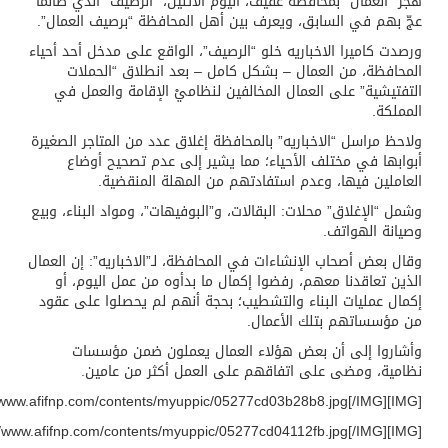
 “العمال” بمحافظة عفيف، اليوم الاثنين، “الرصيف” الذي طالما
 بهم في السابق، ويعرف بين أهل المحافظة “برصيف العمال”.
دت كاميرا الاخباريه خلو “الرصيف”، الواقع على مدخل أحد أحياء
حافظة، من العمال – بشكل كامل – بعد انطلاق “الحملات
فتيشية” على العمال المخالفين لنظاميْ الإقامة والعمل في
ملكة.
حظ مراسل “الاخباريه” بالمحافظة إغلاق عدد من المتاجر الصغيرة
ابها في مختلف الأحياء؛ مما يشير إلى عدم تصحيح أوضاع
املين فيها، وعدم استفادتهم من المهلة المنقضية.
ل “الإغلاق” محلات: البقالات، و”البوفيهات”، ومواد البناء، وبيع
انة الهواتف.
ل بعض أصحاب الإنشاءات في المحافظة، لـ”الاخباريه”: إن العمال
ين تعاقدنا معهم، رفضوا إكمال ما بدأوه من عمل اليوم، أو
ال عمليات البناء والتشطيب؛ بحجة أنهم لم يحصلوا على عقود
 مؤسساتهم بتلك الأعمال.
شاروا إلى أن بعض هؤلاء العمال يعملون ضمن مؤسسات
مية، ومضى على اتفاقهم على العمل أكثر من عامين.