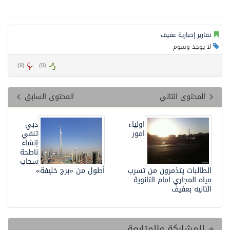
قارير إخبارية عفيف
 يوجد وسوم
)
0
(
)
0
(
المحتوى التالي
المحتوى السابق
اولياء
دبي
امور
تنفي
إنشاء
ناطحة
سحاب
لطالبات يتذمرون من تسرب
أطول من «برج خليفة»
ياه المجاري امام الثانوية
لثانيه بعفيف
للمشاركة والمتابعة