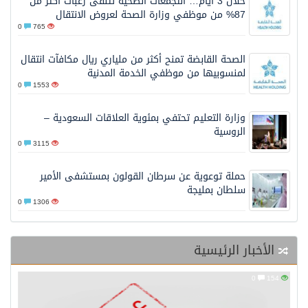
خلال 3 أيام… التجمعات الصحية تتلقى رغبات أكثر من
87% من موظفي وزارة الصحة لعروض الانتقال
0
765
الصحة القابضة تمنح أكثر من ملياري ريال مكافآت انتقال
لمنسوبيها من موظفي الخدمة المدنية
0
1553
وزارة التعليم تحتفي بمئوية العلاقات السعودية –
الروسية
0
3115
حملة توعوية عن سرطان القولون بمستشفى الأمير
سلطان بمليجة
0
1306
الأخبار الرئيسية
0
154