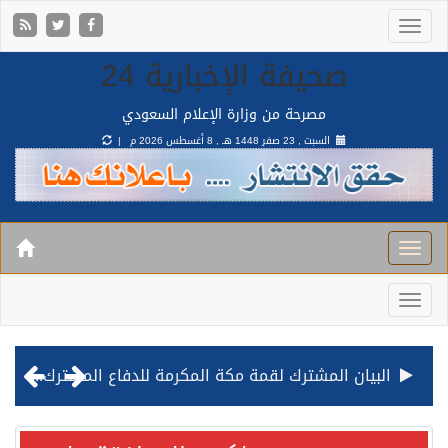
صحيفة الإخبارية 24
مصرحة من وزارة الإعلام السعودي
السبت , 23 صفر 1448 هـ ,
8 أغسطس 2026 م |
البيان المشترك لقمة مكة المكرمة للدفاع المشترك بين المملكة وتركيا وباكستان
قيادة القوات المشتركة للتحالف: نفذنا عملية رد عسكري متناسبة لأهداف عسكرية مشروعة تابعة للمليشيا الحوثية الإرهابية في محافظة الحديدة