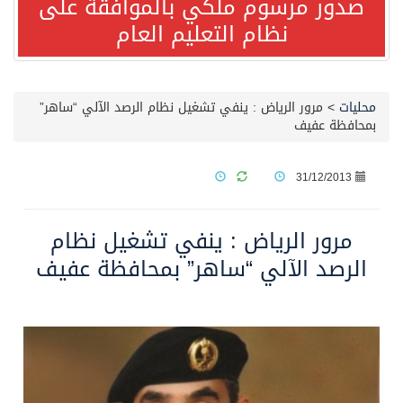
صدور مرسوم ملكي بالموافقة على
نظام التعليم العام
مصدر مسؤول بالهيئة العامة للنقل: استهداف السفينة السعودية NCC MASA خلال إبحارها في البحر الأحمر نتج عنه إصابة طفيفة في بدنها
صدور مرسوم ملكي بالموافقة على نظام التعليم العام
محليات
>
مرور الرياض : ينفي تشغيل نظام الرصد الآلي “ساهر”
بمحافظة عفيف
مصدر مسؤول بالهيئة العامة للنقل: سلامة جميع أفراد طاقم سفينة (ENCELIA) وتم اتخاذ الإجراءات اللازمة لتأمينها
31/12/2013
وزارة الموارد البشرية والتنمية الاجتماعية تمدد مهلة تصحيح أوضاع رخص العمل حتى نهاية العام الحالي
مرور الرياض : ينفي تشغيل نظام
خلال 3 أيام… التجمعات الصحية تتلقى رغبات أكثر من 87% من موظفي وزارة الصحة لعروض الانتقال
الرصد الآلي “ساهر” بمحافظة عفيف
سمو ولي العهد يتلقى اتصالًا هاتفيًا من رئيس الوزراء الباكستاني
الهيئة العامة للأمن الغذائي تكثف جهودها للحد من الفقد والهدر الغذائي خلال موسم حج 1447هـ