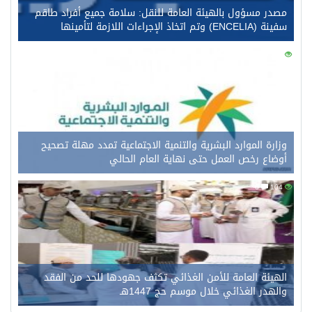
مصدر مسؤول بالهيئة العامة للنقل: سلامة جميع أفراد طاقم
سفينة (ENCELIA) وتم اتخاذ الإجراءات اللازمة لتأمينها
0
123
وزارة الموارد البشرية والتنمية الاجتماعية تمدد مهلة تصحيح
أوضاع رخص العمل حتى نهاية العام الحالي
0
104
الهيئة العامة للأمن الغذائي تكثف جهودها للحد من الفقد
والهدر الغذائي خلال موسم حج 1447هـ