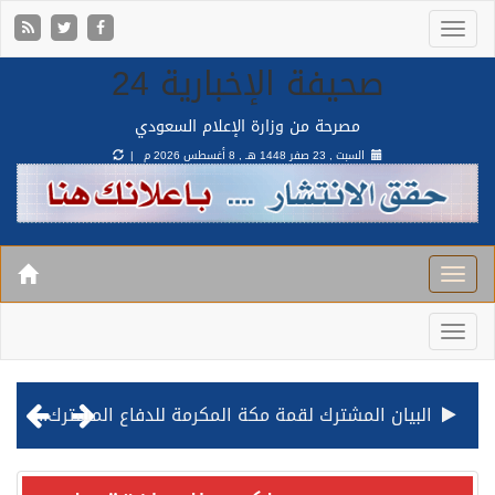
صحيفة الإخبارية 24
مصرحة من وزارة الإعلام السعودي
السبت , 23 صفر 1448 هـ ,
8 أغسطس 2026 م |
البيان المشترك لقمة مكة المكرمة للدفاع المشترك بين المملكة وتركيا وباكستان
قيادة القوات المشتركة للتحالف: نفذنا عملية رد عسكري متناسبة لأهداف عسكرية مشروعة تابعة للمليشيا الحوثية الإرهابية في محافظة الحديدة