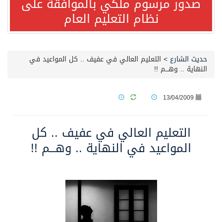
صدور مرسوم ملكي بالموافقة على
مصدر مسؤول بالهيئة العامة للنقل: استهداف السفينة السعودية NCC MASA خلال إبحارها في البحر الأحمر نتج عنه إصابة طفيفة في بدنها
نظام التعليم العام
صدور مرسوم ملكي بالموافقة على نظام التعليم العام
حديث الشارع
>
التعليم العالي في عفيف .. كل المواعيد في
النهاية .. وهـــم !!
مصدر مسؤول بالهيئة العامة للنقل: سلامة جميع أفراد طاقم سفينة (ENCELIA) وتم اتخاذ الإجراءات اللازمة لتأمينها
13/04/2009
وزارة الموارد البشرية والتنمية الاجتماعية تمدد مهلة تصحيح أوضاع رخص العمل حتى نهاية العام الحالي
التعليم العالي في عفيف .. كل
خلال 3 أيام… التجمعات الصحية تتلقى رغبات أكثر من 87% من موظفي وزارة الصحة لعروض الانتقال
المواعيد في النهاية .. وهـــم !!
سمو ولي العهد يتلقى اتصالًا هاتفيًا من رئيس الوزراء الباكستاني
الهيئة العامة للأمن الغذائي تكثف جهودها للحد من الفقد والهدر الغذائي خلال موسم حج 1447هـ
محافظ عفيف يؤدي صلاة عيد الأضحى