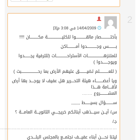
2
14/04/2009 في 3:08 م
[3]
بأختــــــــــــــصار مالقــــــــــــــــوا للكليـــــــــــــــــــــــة مكـــــــــــــان !!!!
بـــــــــــس وجـــــــــــــــدوا أمـــــــــــــاكن
للمتنزهـــــــــــــــــــــــــات الأستراحـــــــــــــــــات (للترفية يجـــــــــدوا
ويوجــــــــدوا )
( للعــــــــــــــلم تضيـــــــــــق عليهم الأرض بما رحــــــــــــــــــــــــــبت )
ويا أعضـــــــــــاء هيئة التحــــرير هل عفيف لا يوجــــد بها أرض
لأقـــــامة هــــذا
المشــــــــــــروع …….
ســــــــــــؤال بسيــــــــط ,,,,,,,
س/ أيـــن سيــــذهب أبنائكم خريجــــي الثانويــــة العامــــة ؟
جـ/
…………………………………………………………………………
ليتنا نحـــــن أبناء عفيــــف نجتمـــع بالمجلس البلــــدي