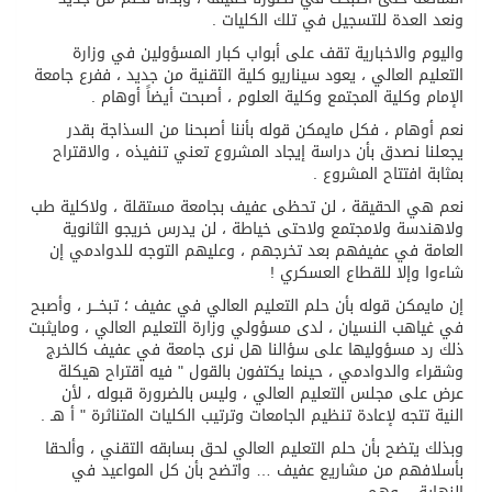
ونعد العدة للتسجيل في تلك الكليات .
واليوم والاخبارية تقف على أبواب كبار المسؤولين في وزارة
التعليم العالي ، يعود سيناريو كلية التقنية من جديد ، ففرع جامعة
الإمام وكلية المجتمع وكلية العلوم ، أصبحت أيضاً أوهام .
نعم أوهام ، فكل مايمكن قوله بأننا أصبحنا من السذاجة بقدر
يجعلنا نصدق بأن دراسة إيجاد المشروع تعني تنفيذه ، والاقتراح
بمثابة افتتاح المشروع .
نعم هي الحقيقة ، لن تحظى عفيف بجامعة مستقلة ، ولاكلية طب
ولاهندسة ولامجتمع ولاحتى خياطة ، لن يدرس خريجو الثانوية
العامة في عفيفهم بعد تخرجهم ، وعليهم التوجه للدوادمي إن
شاءوا وإلا للقطاع العسكري !
إن مايمكن قوله بأن حلم التعليم العالي في عفيف ؛ تبخـــر ، وأصبح
في غياهب النسيان ، لدى مسؤولي وزارة التعليم العالي ، ومايثبت
ذلك رد مسؤوليها على سؤالنا هل نرى جامعة في عفيف كالخرج
وشقراء والدوادمي ، حينما يكتفون بالقول " فيه اقتراح هيكلة
عرض على مجلس التعليم العالي ، وليس بالضرورة قبوله ، لأن
النية تتجه لإعادة تنظيم الجامعات وترتيب الكليات المتناثرة " أ هـ .
وبذلك يتضح بأن حلم التعليم العالي لحق بسابقه التقني ، وألحقا
بأسلافهم من مشاريع عفيف … واتضح بأن كل المواعيد في