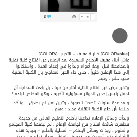
0
+
=
-
[COLOR=blue]اخبارية عفيف – التحرير :[/COLOR]
عاش أبناء عفيف الأحلام السعيدة بعد الإعلان عن افتتاح كلية تقنية
بالمحافظة قبل أربعة أعوام وبدأوا في إعداد العدة ، واستكانوا
إلى هذا الإعلان كثيراً ، حتى جاء الخبر المفاجئ بأن الكلية التقنية
مجرد حلم ، وتبخر .
وتكرر عرض خبر افتتاح الكلية أكثر من مرة ، بل بلغت السذاجة أن
نحمل رئيس إحدى الدوائر مسؤولية تأخيره ، وهو المخلص لبلده !
وبعد عدة سنوات اتضحت الصورة ، وتبين لمن لم يصدق .. وتأكد
حينها بأن حلم الكلية التقنية مجرد ؛ وهم .
وبدأت وسائل الإعلام تداعبنا بأحلام التعليم العالي من جديدة
فظهرت شائعة افتتاح فرع لجامعة الإمام ، ثم تبعتها كلية المجتمع
والعلوم ، وبدأت وسائل الإعلام – المحلية بالطبع – بترديد هذه
الشائعة حتى أصبحت في تصورنا حقيقة ، وبدأنا نحلم من جديد