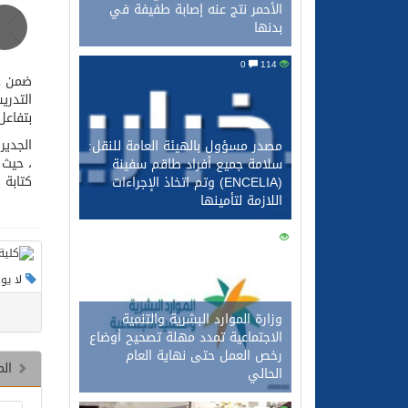
الأحمر نتج عنه إصابة طفيفة في
بدنها
0
114
ضمن خط
التدري
بتفاعل
الجدير
مصدر مسؤول بالهيئة العامة للنقل:
، حيث 
سلامة جميع أفراد طاقم سفينة
كتابة 
(ENCELIA) وتم اتخاذ الإجراءات
اللازمة لتأمينها
0
100
لا يو
وزارة الموارد البشرية والتنمية
الاجتماعية تمدد مهلة تصحيح أوضاع
رخص العمل حتى نهاية العام
الم
الحالي