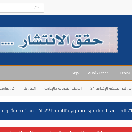
 الجامعات
وقوعات أمنية
حوادث
من نحن صحيفة الإخبارية 24
الهيئة التحريرية والإدارية
اتصل بنا
كن مراسلاً
حالف: نفذنا عملية رد عسكري متناسبة لأهداف عسكرية مشروعة تابعة لل
ة السعودية NCC MASA خلال إبحارها في البحر الأحمر نتج عنه إصابة طفيفة في بدنها