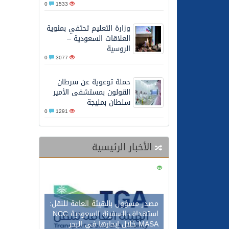
0
1533
26/05/2026
الشيخ علي الحذيفي في خط
وزارة التعليم تحتفي بمئوية
العلاقات السعودية –
الروسية
0
3077
حملة توعوية عن سرطان
القولون بمستشفى الأمير
سلطان بمليجة
0
1291
الأخبار الرئيسية
0
128
مصدر مسؤول بالهيئة العامة للنقل:
استهداف السفينة السعودية NCC
MASA خلال إبحارها في البحر