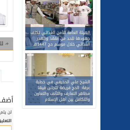
0
80
الهيئة العامة للأمن الغذائي تكثف
جهودها للحد من الفقد والهدر
للم
الغذائي خلال موسم حج 1447هـ
0
83
الشيخ علي الحذيفي في خطبة
عرفة: الحج فريضة تتجلى فيها
مظاهر التعارف والتآلف والتعاون
أضف ت
والتكافل بين أهل الإسلام
لن يتم 
التعلي