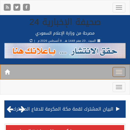
صحيفة الإخبارية 24
مصرحة من وزارة الإعلام السعودي
السبت , 23 صفر 1448 هـ ,
8 أغسطس 2026 م |
البيان المشترك لقمة مكة المكرمة للدفاع المشترك بين المملكة وتركيا وباكستان
قيادة القوات المشتركة للتحالف: نفذنا عملية رد عسكري متناسبة لأهداف عسكرية مشروعة تابعة للمليشيا الحوثية الإرهابية في محافظة الحديدة