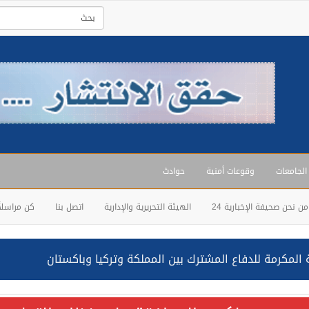
 الجامعات
وقوعات أمنية
حوادث
من نحن صحيفة الإخبارية 24
الهيئة التحريرية والإدارية
اتصل بنا
كن مراسلاً
المكرمة للدفاع المشترك بين المملكة وتركيا وباكستان
حالف: نفذنا عملية رد عسكري متناسبة لأهداف عسكرية مشروعة تابعة لل