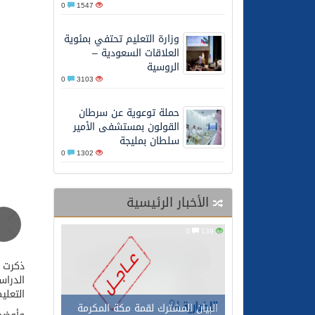
0
1547
27/05/2026
محافظ عفيف يؤدي صلاة 
وزارة التعليم تحتفي بمئوية
العلاقات السعودية –
الروسية
0
3103
حملة توعوية عن سرطان
القولون بمستشفى الأمير
سلطان بمليجة
0
1302
الأخبار الرئيسية
0
139
ذكرت م
الدراس
التعلي
البيان المشترك لقمة مكة المكرمة