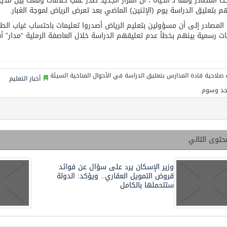
 المصادر وفقاً لـ”الحياة”، أن القرار الجديد صدر عقب خلافات وقعت بين مد
هم بتعليق الدراسة يوم (الإثنين) الماضي بعد تعرض الرياض لموجة الغبار.
المصادر إلى أن مسؤولين بتعليم الرياض أصدروا تعليمات باحتساب غياب الطلاب
ت رسمية بينهم بخطأ عدم تعليقهم الدراسة خلال العاصفة الرملية “مدار” أ
أخبار التعليم
جد وسوم
حتوى التالي
وزير الإسكان يرد على سؤال عن فوائد
قروض التمويل العقاري.. ويؤكد: الدولة
ستتحملها بالكامل