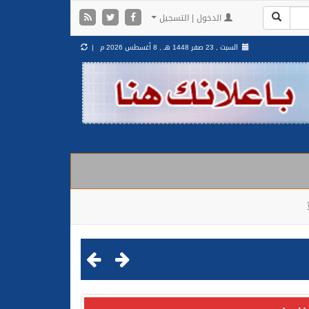
الدخول | التسجيل
السبت , 23 صفر 1448 هـ ,
8 أغسطس 2026 م |
مليشيا الحوثية الإرهابية في محافظة الحديدة