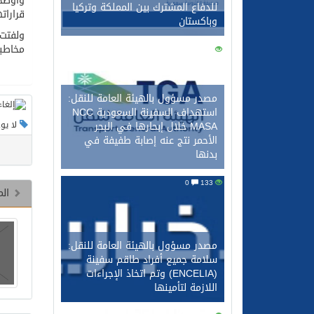
وأوضحت
للدفاع المشترك بين المملكة وتركيا
قرارات
وباكستان
ولفتت 
مخاطبا
0
143
مصدر مسؤول بالهيئة العامة للنقل:
استهداف السفينة السعودية NCC
MASA خلال إبحارها في البحر
لا يو
الأحمر نتج عنه إصابة طفيفة في
بدنها
0
133
الم
مصدر مسؤول بالهيئة العامة للنقل:
سلامة جميع أفراد طاقم سفينة
(ENCELIA) وتم اتخاذ الإجراءات
اللازمة لتأمينها