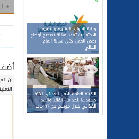
0
116
للم
وزارة الموارد البشرية والتنمية
الاجتماعية تمدد مهلة تصحيح أوضاع
رخص العمل حتى نهاية العام
الحالي
0
98
أضف ت
لن يتم 
التعلي
الهيئة العامة للأمن الغذائي تكثف
جهودها للحد من الفقد والهدر
الغذائي خلال موسم حج 1447هـ