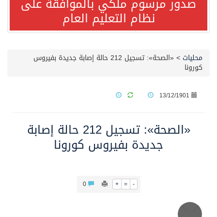
صدور مرسوم ملكي بالموافقة على
نظام التعليم العام
مصدر مسؤول بالهيئة العامة للنقل: استهداف السفينة السعودية NCC MASA خلال إبحارها في البحر الأحمر نتج عنه إصابة طفيفة في بدنها
صدور مرسوم ملكي بالموافقة على نظام التعليم العام
محليات
>
«الصحة»: تسجيل 212 حالة إصابة جديدة بفيروس
كورونا
مصدر مسؤول بالهيئة العامة للنقل: سلامة جميع أفراد طاقم سفينة (ENCELIA) وتم اتخاذ الإجراءات اللازمة لتأمينها
13/12/1901
وزارة الموارد البشرية والتنمية الاجتماعية تمدد مهلة تصحيح أوضاع رخص العمل حتى نهاية العام الحالي
«الصحة»: تسجيل 212 حالة إصابة
خلال 3 أيام… التجمعات الصحية تتلقى رغبات أكثر من 87% من موظفي وزارة الصحة لعروض الانتقال
جديدة بفيروس كورونا
سمو ولي العهد يتلقى اتصالًا هاتفيًا من رئيس الوزراء الباكستاني
0
+
=
-
الهيئة العامة للأمن الغذائي تكثف جهودها للحد من الفقد والهدر الغذائي خلال موسم حج 1447هـ