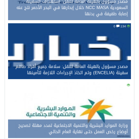
مصدر مسؤول بالهيئة العامة للنقل: استهداف السفينة
السعودية NCC MASA خلال إبحارها في البحر الأحمر نتج عنه
إصابة طفيفة في بدنها
0
134
مصدر مسؤول بالهيئة العامة للنقل: سلامة جميع أفراد طاقم
سفينة (ENCELIA) وتم اتخاذ الإجراءات اللازمة لتأمينها
0
117
وزارة الموارد البشرية والتنمية الاجتماعية تمدد مهلة تصحيح
أوضاع رخص العمل حتى نهاية العام الحالي