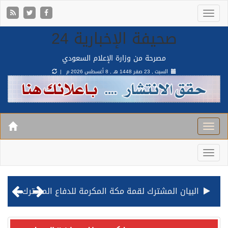
صحيفة الإخبارية 24
مصرحة من وزارة الإعلام السعودي
السبت , 23 صفر 1448 هـ ,
8 أغسطس 2026 م |
البيان المشترك لقمة مكة المكرمة للدفاع المشترك بين المملكة وتركيا وباكستان
قيادة القوات المشتركة للتحالف: نفذنا عملية رد عسكري متناسبة لأهداف عسكرية مشروعة تابعة للمليشيا الحوثية الإرهابية في محافظة الحديدة