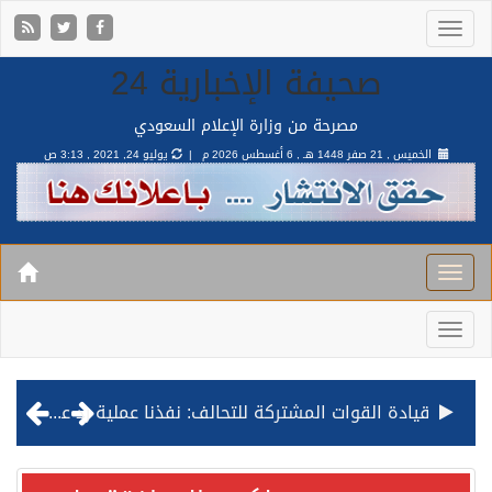
صحيفة الإخبارية 24
مصرحة من وزارة الإعلام السعودي
الخميس , 21 صفر 1448 هـ ,
6 أغسطس 2026 م |
يوليو 24, 2021 , 3:13 ص
قيادة القوات المشتركة للتحالف: نفذنا عملية رد عسكري متناسبة لأهداف عسكرية مشروعة تابعة للمليشيا الحوثية الإرهابية في محافظة الحديدة
مصدر مسؤول بالهيئة العامة للنقل: استهداف السفينة السعودية NCC MASA خلال إبحارها في البحر الأحمر نتج عنه إصابة طفيفة في بدنها