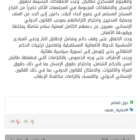
والهجوم العسكري ‏لطالبان، وعدد الانتهاكات الجسيمة لحقوق
الإنسان والانتهاكات المزعومة في المجتمعات الأكثر ‏تضرراً من النزاع
المسلح المستمر في جميع أنحاء البلاد، داعين إلى الحد من العنف
وحماية المدنيين واحترام التزاماتهم بموجب القانون الدولي
‏الإنساني، معربين عن دعمهم الكامل لعملية سلام شاملة يملكها
ويقودها الأفغان.
وحث الاتفاق على وقف دائم وشامل لإطلاق النار وعلى المبادئ
الأساسية للدولة ‏الأفغانية المستقبلية وتفاصيل ترتيبات الحكم
الانتقالي حتى يُتوصل إلى تسوية سياسية نهائية. ‏
ورحب الأطراف على وجه الخصوص، بالالتزامات التي قطعتها طالبان
أمس بالحكم الشامل، واحترام ‏حقوق الإنسان بما في ذلك حقوق
المرأة والأقليات، والامتثال للقانون الدولي، بما في ذلك القانون
‏الإنساني الدولي، والتمسك بالتزامات مكافحة الإرهاب. ‏
حول العالم
#اخبارية_عفيف
)
0
(
)
0
(