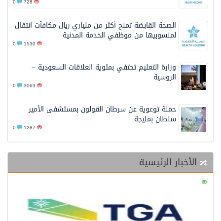
0
728
الصحة القابضة تمنح أكثر من ملياري ريال مكافآت انتقال
لمنسوبيها من موظفي الخدمة المدنية
0
1530
وزارة التعليم تحتفي بمئوية العلاقات السعودية –
الروسية
0
3063
حملة توعوية عن سرطان القولون بمستشفى الأمير
سلطان بمليجة
0
1287
الأخبار الرئيسية
0
121