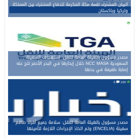
البيان المشترك لقمة مكة المكرمة للدفاع المشترك بين المملكة
وتركيا وباكستان
0
174
مصدر مسؤول بالهيئة العامة للنقل: استهداف السفينة
السعودية NCC MASA خلال إبحارها في البحر الأحمر نتج عنه
إصابة طفيفة في بدنها
0
166
مصدر مسؤول بالهيئة العامة للنقل: سلامة جميع أفراد طاقم
سفينة (ENCELIA) وتم اتخاذ الإجراءات اللازمة لتأمينها