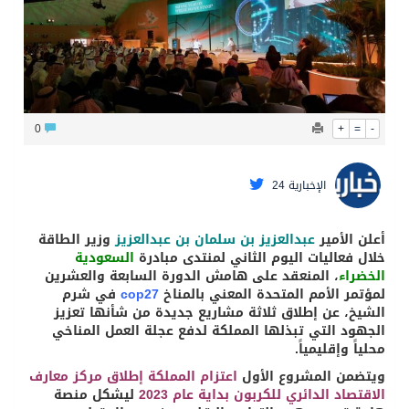
محافظ عفيف يؤدي صلاة عيد الأضحى
0
+
=
-
الإخبارية 24
أعلن الأمير
عبدالعزيز بن سلمان بن عبدالعزيز
وزير الطاقة
خلال فعاليات اليوم الثاني لمنتدى مبادرة
السعودية
الخضراء
، المنعقد على هامش الدورة السابعة والعشرين
لمؤتمر الأمم المتحدة المعني بالمناخ
cop27
في شرم
الشيخ، عن إطلاق ثلاثة مشاريع جديدة من شأنها تعزيز
الجهود التي تبذلها المملكة لدفع عجلة العمل المناخي
محلياً وإقليمياً.
ويتضمن المشروع الأول
اعتزام المملكة إطلاق مركز معارف
الاقتصاد الدائري للكربون بداية عام 2023
ليشكل منصة