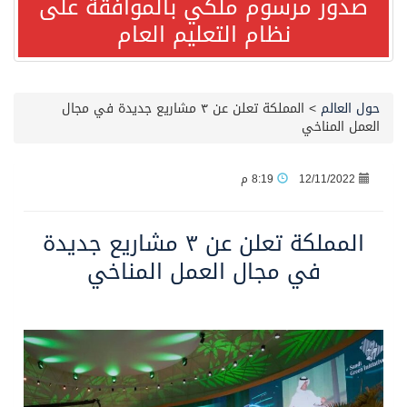
صدور مرسوم ملكي بالموافقة على
نظام التعليم العام
مصدر مسؤول بالهيئة العامة للنقل: استهداف السفينة السعودية NCC MASA خلال إبحارها في البحر الأحمر نتج عنه إصابة طفيفة في بدنها
صدور مرسوم ملكي بالموافقة على نظام التعليم العام
حول العالم
>
المملكة تعلن عن ٣ مشاريع جديدة في مجال
العمل المناخي
مصدر مسؤول بالهيئة العامة للنقل: سلامة جميع أفراد طاقم سفينة (ENCELIA) وتم اتخاذ الإجراءات اللازمة لتأمينها
12/11/2022
8:19 م
وزارة الموارد البشرية والتنمية الاجتماعية تمدد مهلة تصحيح أوضاع رخص العمل حتى نهاية العام الحالي
المملكة تعلن عن ٣ مشاريع جديدة
خلال 3 أيام… التجمعات الصحية تتلقى رغبات أكثر من 87% من موظفي وزارة الصحة لعروض الانتقال
في مجال العمل المناخي
سمو ولي العهد يتلقى اتصالًا هاتفيًا من رئيس الوزراء الباكستاني
الهيئة العامة للأمن الغذائي تكثف جهودها للحد من الفقد والهدر الغذائي خلال موسم حج 1447هـ