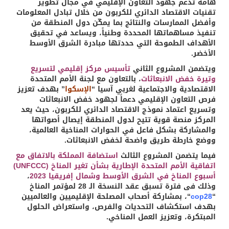
هامة تدعم جهود التعاون الإقليمي في مجال تطوير
تقنيات الاقتصاد الدائري للكربون من خلال تبادل المعلومات
وأفضل الممارسات والنتائج بما يمكّن دول المنطقة من
تنفيذ مساهماتها المحددة وطنياً، ويساعد في تحقيق
الأهداف الطموحة التي حددتها مبادرة الشرق الأوسط
الأخضر.
ويتضمن المشروع الثاني
تأسيس مركز إقليمي لتسريع
وتيرة خفض الانبعاثات
، بالتعاون مع لجنة الأمم المتحدة
الاقتصادية والاجتماعية لغربي آسيا “
الإسكوا
” بهدف تعزيز
فرص التعاون الإقليمي دعماً لجهود خفض الانبعاثات
وتسريع اعتماد نموذج الاقتصاد الدائري للكربون، حيث يعد
المركز منصة قوية تتيح لدول المنطقة إيصال أصواتها
والمشاركة بشكل فاعل في الحوارات المناخية العالمية،
ووضع خارطة طريق واضحة لخفض الانبعاثات.
فيما يتضمن المشروع الثالث
استضافة المملكة بالاتفاق مع
اتفاقية الأمم المتحدة الإطارية بشأن تغير المناخ (UNFCCC)
أسبوع المناخ في الشرق الأوسط وشمال إفريقيا 2023
،
وذلك فى فترة تسبق عقد النسخة الـ 28 لمؤتمر المناخ
“
cop28
“، بمشاركة أصحاب المصلحة الإقليميين والعالميين
بهدف استكشاف التحديات والفرص، واستعراض الحلول
المبتكرة، وتعزيز العمل المناخي.