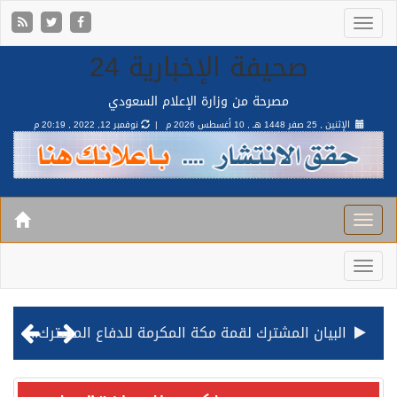
صحيفة الإخبارية 24
مصرحة من وزارة الإعلام السعودي
الإثنين , 25 صفر 1448 هـ ,
10 أغسطس 2026 م |
نوفمبر 12, 2022 , 20:19 م
البيان المشترك لقمة مكة المكرمة للدفاع المشترك بين المملكة وتركيا وباكستان
قيادة القوات المشتركة للتحالف: نفذنا عملية رد عسكري متناسبة لأهداف عسكرية مشروعة تابعة للمليشيا الحوثية الإرهابية في محافظة الحديدة