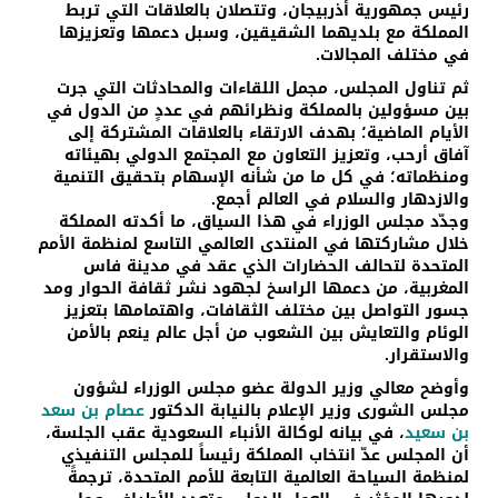
رئيس جمهورية أذربيجان، وتتصلان بالعلاقات التي تربط
المملكة مع بلديهما الشقيقين، وسبل دعمها وتعزيزها
في مختلف المجالات.
ثم تناول المجلس، مجمل اللقاءات والمحادثات التي جرت
بين مسؤولين بالمملكة ونظرائهم في عددٍ من الدول في
الأيام الماضية؛ بهدف الارتقاء بالعلاقات المشتركة إلى
آفاق أرحب، وتعزيز التعاون مع المجتمع الدولي بهيئاته
ومنظماته؛ في كل ما من شأنه الإسهام بتحقيق التنمية
والازدهار والسلام في العالم أجمع.
وجدّد مجلس الوزراء في هذا السياق، ما أكدته المملكة
خلال مشاركتها في المنتدى العالمي التاسع لمنظمة الأمم
المتحدة لتحالف الحضارات الذي عقد في مدينة فاس
المغربية، من دعمها الراسخ لجهود نشر ثقافة الحوار ومد
جسور التواصل بين مختلف الثقافات، واهتمامها بتعزيز
الوئام والتعايش بين الشعوب من أجل عالم ينعم بالأمن
والاستقرار.
وأوضح معالي وزير الدولة عضو مجلس الوزراء لشؤون
مجلس الشورى وزير الإعلام بالنيابة الدكتور
عصام بن سعد
بن سعيد
، في بيانه لوكالة الأنباء السعودية عقب الجلسة،
أن المجلس عدّ انتخاب المملكة رئيساً للمجلس التنفيذي
لمنظمة السياحة العالمية التابعة للأمم المتحدة، ترجمةً