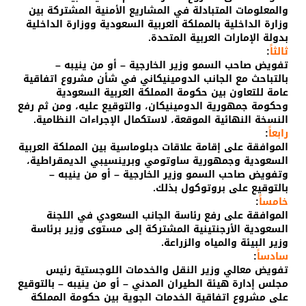
والمعلومات المتبادلة في المشاريع الأمنية المشتركة بين
وزارة الداخلية بالمملكة العربية السعودية ووزارة الداخلية
بدولة الإمارات العربية المتحدة.
ثالثاً
:
تفويض صاحب السمو وزير الخارجية – أو من ينيبه –
بالتباحث مع الجانب الدومينيكاني في شأن مشروع اتفاقية
عامة للتعاون بين حكومة المملكة العربية السعودية
وحكومة جمهورية الدومينيكان، والتوقيع عليه، ومن ثم رفع
النسخة النهائية الموقعة، لاستكمال الإجراءات النظامية.
رابعاً
:
الموافقة على إقامة علاقات دبلوماسية بين المملكة العربية
السعودية وجمهورية ساوتومي وبرينسيبي الديمقراطية،
وتفويض صاحب السمو وزير الخارجية – أو من ينيبه –
بالتوقيع على بروتوكول بذلك.
خامساً
:
الموافقة على رفع رئاسة الجانب السعودي في اللجنة
السعودية الأرجنتينية المشتركة إلى مستوى وزير برئاسة
وزير البيئة والمياه والزراعة.
سادساً
:
تفويض معالي وزير النقل والخدمات اللوجستية رئيس
مجلس إدارة هيئة الطيران المدني – أو من ينيبه – بالتوقيع
على مشروع اتفاقية الخدمات الجوية بين حكومة المملكة