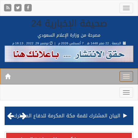
صحيفة الإخبارية 24
مصرحة من وزارة الإعلام السعودي
الجمعة , 22 صفر 1448 هـ ,
7 أغسطس 2026 م |
نوفمبر 29, 2022 , 16:13 م
قيادة القوات المشتركة للتحالف: نفذنا عملية رد عسكري متناسبة لأهداف عسكرية مشروعة تابعة للمليشيا الحوثية الإرهابية في محافظة الحديدة
مصدر مسؤول بالهيئة العامة للنقل: استهداف السفينة السعودية NCC MASA خلال إبحارها في البحر الأحمر نتج عنه إصابة طفيفة في بدنها