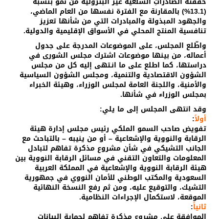
حققته الصادراتِ السلعيَّة غير البترولية من نمو بنسبة
(13.1%) بالمقارنة مع الفترة نفسها من العام الماضي،
والجهود المبذولة والمبادرات التي من شأنها تعزيز
تنافسية المنتج المحلي في الأسواق الإقليمية والدولية.
واطّلع المجلس، على الموضوعات المدرجة على جدول
أعماله، من بينها موضوعات اشترك مجلس الشورى في
دراستها، كما اطلع على ما انـتهى إليه كل من مجلس
الشؤون الاقتصادية والتنمية، ومجلس الشؤون السياسية
والأمنية، واللجنة العامة لمجلس الوزراء، وهيئة الخبراء
بمجلس الوزراء في شأنها.
وقد انتهى المجلس إلى ما يلي:
أولاً
:
تفويض صاحب السمو الملكي رئيس مجلس إدارة هيئة
الرقابة والنووية والإشعاعية – أو من ينيبه – بالتباحث مع
الجانب التشيكي في شأن مشروع مذكرة تفاهم لتبادل
المعلومات والتعاون التقني في مسائل الرقابة النووية بين
هيئة الرقابة النووية والإشعاعية في المملكة العربية
السعودية والمكتب الوطني للأمان النووي في جمهورية
التشيك، والتوقيع عليه، ومن ثم رفع النسخة النهائية
الموقعة، لاستكمال الإجراءات النظامية.
ثانياً
:
الموافقة على مشروع مذكرة تفاهم لحماية البيانات