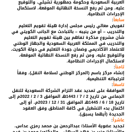
العربية السعودية وحكومة جمهورية تشيلي، والتوقيع
عليه، ومن ثم رفع النسخة النهائية الموقعة، لاستكمال
الإجراءات النظامية.
سابعاً
:
تفويض معالي رئيس مجلس إدارة هيئة تقويم التعليم
والتدريب – أو من ينيبه – بالتباحث مع الجانب الكويتي في
شأن مشروع مذكرة تفاهم بين هيئة تقويم التعليم
والتدريب في المملكة العربية السعودية والجهاز الوطني
للاعتماد الأكاديمي وضمان جودة التعليم في دولة الكويت،
والتوقيع عليه، ومن ثم رفع النسخة النهائية الموقعة،
لاستكمال الإجراءات النظامية.
ثامناً
:
إنشاء مركز باسم (المركز الوطني لسلامة النقل)، وفقاً
لترتيباته التنظيمية.
تاسعاً
:
الموافقة على تمديد عقد التزام الشركة السعودية للنقل
الجماعي من تاريخ 2 / 7 / 1443هـ الموافق 3 / 2 / 2022م إلى
تاريخ 18 / 6 / 1445هـ الموافق 31 / 12 / 2023م، أو إلى
اكتمال بدء التشغيل في كافة المناطق وفق العقود
الجديدة (أيهما يسبق).
عاشراً
:
تجديد عضوية الأستاذ/ عبدالرحمن بن محمد رمزي عداس،
والأستاذ/ منير بن فهد السهلي، والدكتور/ محمد بن فرج