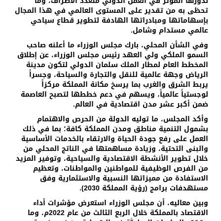
لدورها المؤثر في العمل الدولي متعدد الأطراف، وما
تحظى به من تقدير على المستوى العالمي في هذا المجال
بإسهاماتها ومبادراتها الهادفة لتطوير قطاع سياحي
عالمي مستدام وشامل.
وفي الشأن المحلي، بارك مجلس الوزراء ما أعلنه صاحب
السمو الملكي ولي العهد رئيس مجلس الوزراء، عن إطلاق
المخطط العام لمطار الملك سلمان الدولي لتكون مدينة
الرياض وجهة عالمية للنقل والتجارة والسياحة، وجسراً
يربط الشرق والغرب بما يرسخ مكانة المملكة مركزاً
لوجستياً عالمياً، ويسهم في دعم خططها لتصبح العاصمة
ضمن أكبر عشر مدن اقتصادية في العالم.
وأكد المجلس، ما توليه الدولة من الحرص والاهتمام
بشمول التنمية مناطق ومدن المملكة كافة؛ بما في ذلك
العمل على رفع جودة الحياة والارتقاء بالخدمات الأساسية
والبنى التحتية، وزيادة مساهمتها في الناتج المحلي من
خلال تطوير الأنشطة الاقتصادية والسياحية، وتوفير المزيد
من الفرص الوظيفية للمواطنين والمواطنات، وتعظيم
الاستفادة من مميزاتها النسبية والاستثمارية وفق
مستهدفات برامج (رؤية المملكة 2030).
وبين معاليه، أن مجلس الوزراء استعرض مؤشرات أداء
الاقتصاد بالمملكة خلال الربع الثالث من عام 2022م، وما