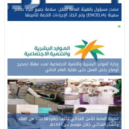
مصدر مسؤول بالهيئة العامة للنقل: سلامة جميع أفراد طاقم
سفينة (ENCELIA) وتم اتخاذ الإجراءات اللازمة لتأمينها
0
108
وزارة الموارد البشرية والتنمية الاجتماعية تمدد مهلة تصحيح
أوضاع رخص العمل حتى نهاية العام الحالي
0
87
الهيئة العامة للأمن الغذائي تكثف جهودها للحد من الفقد
والهدر الغذائي خلال موسم حج 1447هـ