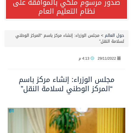
صدور مرسوم ملكي بالموافقة على
نظام التعليم العام
صدور مرسوم ملكي بالموافقة على نظام التعليم العام
مصدر مسؤول بالهيئة العامة للنقل: سلامة جميع أفراد طاقم سفينة (ENCELIA) وتم اتخاذ الإجراءات اللازمة لتأمينها
حول العالم
>
مجلس الوزراء: إنشاء مركز باسم “المركز الوطني
لسلامة النقل”
وزارة الموارد البشرية والتنمية الاجتماعية تمدد مهلة تصحيح أوضاع رخص العمل حتى نهاية العام الحالي
29/11/2022
4:13 م
خلال 3 أيام… التجمعات الصحية تتلقى رغبات أكثر من 87% من موظفي وزارة الصحة لعروض الانتقال
مجلس الوزراء: إنشاء مركز باسم
سمو ولي العهد يتلقى اتصالًا هاتفيًا من رئيس الوزراء الباكستاني
“المركز الوطني لسلامة النقل”
الهيئة العامة للأمن الغذائي تكثف جهودها للحد من الفقد والهدر الغذائي خلال موسم حج 1447هـ
محافظ عفيف يؤدي صلاة عيد الأضحى