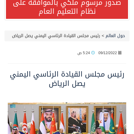
صدور مرسوم ملكي بالموافقة على
نظام التعليم العام
مصدر مسؤول بالهيئة العامة للنقل: استهداف السفينة السعودية NCC MASA خلال إبحارها في البحر الأحمر نتج عنه إصابة طفيفة في بدنها
صدور مرسوم ملكي بالموافقة على نظام التعليم العام
حول العالم
>
رئيس مجلس القيادة الرئاسي اليمني يصل الرياض
مصدر مسؤول بالهيئة العامة للنقل: سلامة جميع أفراد طاقم سفينة (ENCELIA) وتم اتخاذ الإجراءات اللازمة لتأمينها
09/12/2022
5:24 ص
وزارة الموارد البشرية والتنمية الاجتماعية تمدد مهلة تصحيح أوضاع رخص العمل حتى نهاية العام الحالي
رئيس مجلس القيادة الرئاسي اليمني
يصل الرياض
خلال 3 أيام… التجمعات الصحية تتلقى رغبات أكثر من 87% من موظفي وزارة الصحة لعروض الانتقال
سمو ولي العهد يتلقى اتصالًا هاتفيًا من رئيس الوزراء الباكستاني
الهيئة العامة للأمن الغذائي تكثف جهودها للحد من الفقد والهدر الغذائي خلال موسم حج 1447هـ