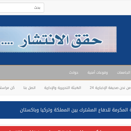
 الجامعات
وقوعات أمنية
حوادث
من نحن صحيفة الإخبارية 24
الهيئة التحريرية والإدارية
اتصل بنا
كن مراسلاً
المكرمة للدفاع المشترك بين المملكة وتركيا وباكستان
حالف: نفذنا عملية رد عسكري متناسبة لأهداف عسكرية مشروعة تابعة لل