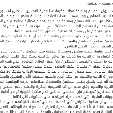
ة عفيف – صحافة:
عيد الأضحى
 ديوان المظالم بمنطقة مكة المكرمة غدا قضية التحسين الشكلي لمستويات
عات بين المعلمين ووزارتهم استعدادا لإغلاقها، ودراسة تفاصيلها وإصدار الح
ويترقب أكثر من 205 آلاف معلم ومعلمة غدا صدور أحكام قضائية لصالحهم
- بعد أن أرهقتهم الجلسات القضائية التي استمرت قرابة عامين ضمن أكب
ة نظير تعيينهم على مستويات متدنية لا تتفق ومؤهلاتهم العلمية.
هذا الحسم الذي ينتظره المعلمون والمعلمات بعد أن طلبت الدائرة الفرعية ا
ة من محامي المعلمين والمعلمات أحمد المالكي إحضار قرارات "التحسين ال
 القضية، وإصدار الحكم النهائي.
لجنة متابعة قضية معلمي ومعلمات منطقة مكة المكرمة لـ "الوطن" أمس أ
اكتفاء وزارة التربية بما قدمته من لوائح اعتراضية حملت فيها اللجنة الوز
ة ما أسمته بـ"التحسين الشكلي"، وأن ممثل الوزارة القانوني قدم هذه المذ
وذكرت اللجنة أن جلسات الشهر الماضي عقدت بحضور ممثلين قانونيين عن وزار
المستشار ا
وزارة التربية والتعليم من جهة أخرى بالنسبة للمطلب الأول المتعلق بالم
 أنه فيما يتعلق بطلب المعلمين والمعلمات إعطاءهم الدرجة الوظيفية الم
ة منذ تاريخ تعيينهم فإن المحامي المالكي قدم مذكرة قانونية توضح أحقية
روقات المادية التي خصمت جراء تعيينهم على مستويات أقل نظاما.
 إلى أن مذكرة الاعتراض التي قدمها المحامي تضمنت اعتراضهم على ما قرر
بإخضاعهم للمادة 18/أ لنظام الخدمة المدنية لتعارض ذلك مع لائحة الوظائ
 الوزارية بعدم أحقية المعلمين والمعلمات بالفروقات المادية التي يطالبون ب