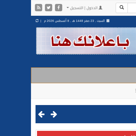
الدخول | التسجيل
السبت , 23 صفر 1448 هـ ,
8 أغسطس 2026 م |
مليشيا الحوثية الإرهابية في محافظة الحديدة