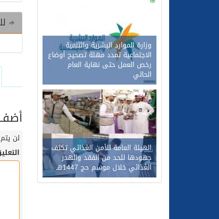
0
121
للم
وزارة الموارد البشرية والتنمية
الاجتماعية تمدد مهلة تصحيح أوضاع
رخص العمل حتى نهاية العام
الحالي
0
102
أضف ت
لن يتم 
الهيئة العامة للأمن الغذائي تكثف
التعلي
جهودها للحد من الفقد والهدر
الغذائي خلال موسم حج 1447هـ