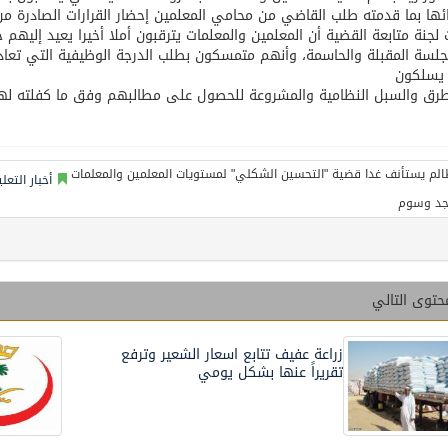
ئها بما قدمته طلب القاضي من محامي المعلمين إحضار القرارات الصادرة من
لجنة متابعة القضية أن المعلمين والمعلمات يترقبون أملا أخيرا يعيد إل
لسة المقبلة والحاسمة، وأنهم متمسكون بطلب الدرجة الوظيفية التي تعا
يسلكون
رق والسبل النظامية والمشروعة للحصول على مطالبهم وفق ما كفلته لهم
أخبار التعل
جد وسوم
حتوى التالي
زراعة عفيف تتابع اسعار الشعير وترفع
تقريراً عنها بشكل يومي