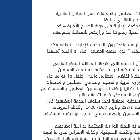
 المعلمين والمعلمات ضمن المراحل النهائية
كم النهائي حيالها.
 من المحكمة الإدارية في جولة الحسم الأخيرة – كما
ر قضية رفعوها ضد وزارتهم للمطالبة بحقوقهم
لرابعة والعشرون بالمحكمة الإدارية بمنطقة مكة
شكلي" الذي يدعيه المعلمون على وزارتهم تمهيدا
ن الجلسة التي عقدها المظالم الشهر الماضي،
ارية المشكلة لدراسة قضية مستويات المعلمين
كرة لقاضي المظالم، وأبدى اكتفاء وزارته بما جاء
ة التربية والتعليم، ومحامي المعلمين والمعلمات
لقانوني أحمد جمعان المالكي، وأصدرت المحكمة الإدارية خلالها 26 حكما قضائيا بإنهاء الخصومة بين المعلمين والمعلمات من
ستوى المستحق نظاما لتحققه لهم.
ستحقة المقابلة لعدد سنوات الخدمة الوظيفية في
وزارة التربية والتعليم وفق سلم الرواتب التعليمية المقررة والصادر بالأمر الملكي رقم 227/1 وتاريخ 16/7/ 1426، وكذلك الفروقات
 المعلمين والمعلمات في الدرجة الوظيفية المستحقة
ته اللجنة الوزارية المختصة بدراسة أوضاعهم
ف التعليمية ولائحته التنفيذية، وكذلك الاعتراض على ما أقرته
ها، وأنه بعد تبرؤ الوزارة من مسؤولية هذا التحسين،