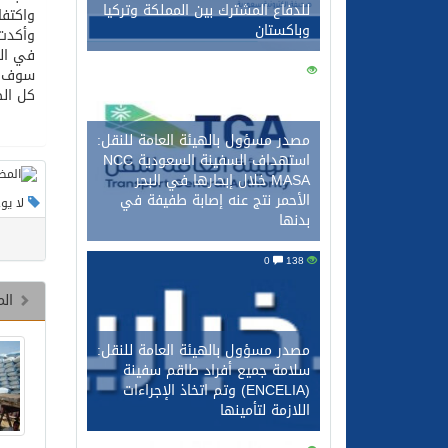
للدفاع المشترك بين المملكة وتركيا
واكتفا
وباكستان
وأكدت 
في الج
0
150
سوف 
كل الط
مصدر مسؤول بالهيئة العامة للنقل:
استهداف السفينة السعودية NCC
MASA خلال إبحارها في البحر
الأحمر نتج عنه إصابة طفيفة في
لا يو
بدنها
0
138
الم
مصدر مسؤول بالهيئة العامة للنقل:
سلامة جميع أفراد طاقم سفينة
(ENCELIA) وتم اتخاذ الإجراءات
اللازمة لتأمينها