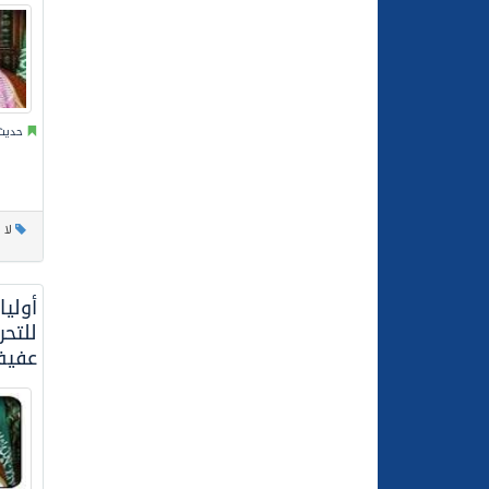
حديث 
لا 
أوليا
للتح
عفي