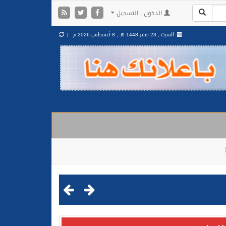
الدخول | التسجيل
السبت , 23 صفر 1448 هـ ,
8 أغسطس 2026 م |
مليشيا الحوثية الإرهابية في محافظة الحديدة