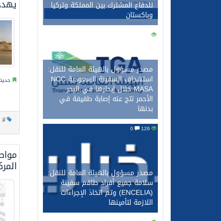
يهدد
للدفاع المشترك بين المملكة وتركيا
وباكستان
0
137
مصدر مسؤول بالهيئة العامة للنقل:
استهداف السفينة السعودية NCC
حديث 
MASA خلال إبحارها في البحر
الأحمر نتج عنه إصابة طفيفة في
بدنها
لا 
0
126
مواط
المرك
مصدر مسؤول بالهيئة العامة للنقل:
سلامة جميع أفراد طاقم سفينة
(ENCELIA) وتم اتخاذ الإجراءات
اللازمة لتأمينها