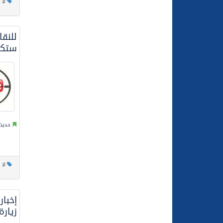
لا 
للنق
ستكون
حديث 
لا 
إخبا
زيارة