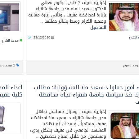
إخبارية عفيف ? خاص : يقوم معالي
الدكتور سعيد المله مدير جامعة شقراء
بزيارة لمحافظة عفيف ، وتأتي زيارة معاليه
وصحبه الكرام وسط بشائر حملتها ..
التفاصيل
الشارع
23/12/2010
حديث الشارع
يوجد وسوم
لا يوجد وس
ء أمور حملوا د.سعيد ملا المسؤولية: مطالب
أعداء الم
رك ضد سياسة جامعة شقراء تجاه محافظة
كلية عفيف
ف
إخبارية عفيف : ومازال مسلسل تجاهل
مدير جامعة شقراء د. سعيد ملا لمحافظة
عفيف مستمراً , فبعد أن تم تظهير
المشهد الجامعي في عفيف بشكل رديء
ومستعجل من خلال إفتتاح تخصصين ..