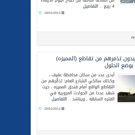
من الساعة الثامنة من صباح اليوم الأربعاء
4 ربيع ..
التفاصيل
18/01/2013
وم
بدون تذمرهم من تقاطع (المميزه)
بوضع الحلول
أبدى عدد من سكان محافظة عفيف ،
وكذلك سالكي الشارع العام؛ تذمُّرهم من
التقاطع الواقع أمام فندق المميزه ، حيث
شهد عددا من الحوادث المروريه في
الفتره السابقه , ويناشد ..
التفاصيل
26/01/2012