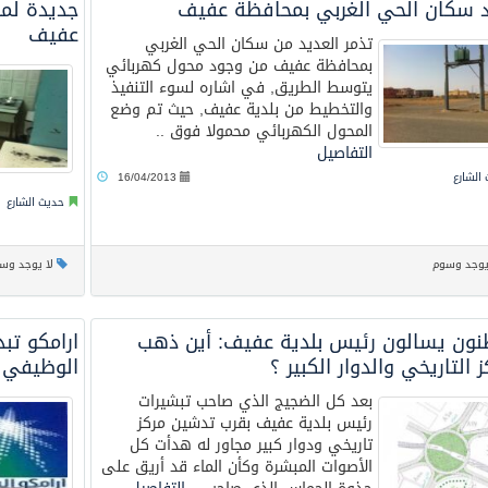
 سكان الحي الغربي بمحافظة عفيف
جديدة لمر
عفيف
تذمر العديد من سكان الحي الغربي
بمحافظة عفيف من وجود محول كهربائي
يتوسط الطريق, في اشاره لسوء التنفيذ
والتخطيط من بلدية عفيف, حيث تم وضع
المحول الكهربائي محمولا فوق ..
التفاصيل
الشارع
16/04/2013
حديث الشارع
يوجد وسوم
لا يوجد وس
نون يسالون رئيس بلدية عفيف: أين ذهب
ارامكو تبد
ز التاريخي والدوار الكبير ؟
الوظيفي ل
بعد كل الضجيج الذي صاحب تبشيرات
رئيس بلدية عفيف بقرب تدشين مركز
تاريخي ودوار كبير مجاور له هدأت كل
الأصوات المبشرة وكأن الماء قد أريق على