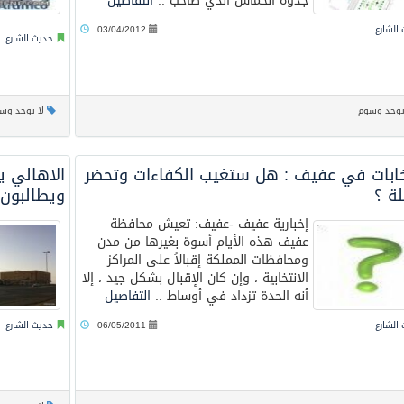
جذوة الحماس الذي صاحب ..
التفاصيل
الشارع
03/04/2012
حديث الشارع
يوجد وسوم
لا يوجد وس
تخابات في عفيف : هل ستغيب الكفاءات وتحضر
الاهالي ي
لة ؟
ويطالبون 
إخبارية عفيف -عفيف: تعيش محافظة
عفيف هذه الأيام أسوة بغيرها من مدن
ومحافظات المملكة إقبالاً على المراكز
الانتخابية ، وإن كان الإقبال بشكل جيد ، إلا
أنه الحدة تزداد في أوساط ..
التفاصيل
الشارع
06/05/2011
حديث الشارع