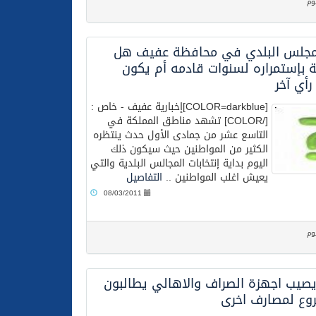
وم
المجلس البلدي في محافظة عفيف هل
بإستمراره لسنوات قادمه أم يكون
رأي آخر
[COLOR=darkblue]إخبارية عفيف - خاص :
[/COLOR] تشهد مناطق المملكة في
التاسع عشر من جمادى الأول حدث ينتظره
الكثير من المواطنين حيث سيكون ذلك
اليوم بداية إنتخابات المجالس البلدية والتي
يعيش اغلب المواطنين ..
التفاصيل
08/03/2011
وم
صيب اجهزة الصراف والاهالي يطالبون
روع لمصارف اخرى