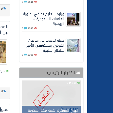
0
1546
27/05/2026
محافظ عفيف يؤدي صلاة 
لا 
وزارة التعليم تحتفي بمئوية
العلاقات السعودية –
الروسية
0
3097
بين 
حملة توعوية عن سرطان
القولون بمستشفى الأمير
سلطان بمليجة
0
1301
الأخبار الرئيسية
حديث 
0
119
لا 
محول
البيان المشترك لقمة مكة المكرمة