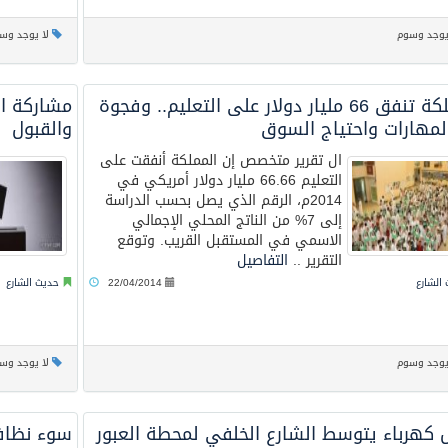
عيد الأضحى
يوجد وسوم
لا يوجد وس
المملكة تنفق 66 مليار دولار على التعليم.. وفجوة
مشاركة ال
المهارات واحتياج السوق
والقبول
ال تقرير متخصص إن المملكة أنفقت على
التعليم 66.66 مليار دولار أمريكي في
2014م، الرقم الذي يصل بحسب الدراسة
إلى 7% من الناتج المحلي الإجمالي
الاسمي في المستقبل القريب. وتوقع
التقرير ..
التفاصيل
الشارع
22/04/2014
حديث الشارع
يوجد وسوم
لا يوجد وس
 كهرباء يتوسط الشارع الخلفي لمحطة العبور
سوء نظاف