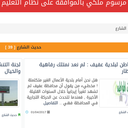
مرسوم ملكي بالموافقة على نظام التعليم ا
ة السعودية NCC MASA خلال إبحارها في البحر الأحمر نتج عنه إصابة طفيفة في بدنها
الشارع
قة على نظام التعليم العام
جميع أفراد طاقم سفينة (ENCELIA) وتم اتخاذ الإجراءات اللازمة لتأمينها
حديث الشارع
[ 39 ]
اطن لبلدية عفيف : لم نعد نمتلك رفاهية
لجنة التن
لتنمية الاجتماعية تمدد مهلة تصحيح أوضاع رخص العمل حتى نهاية ا
ظار
والخيال
هل نحن أمام بلدية الأعمال الغير متكتملة
! مخطيء من يقول أن محافظة عفيف لم
تشهد تغيراً إيجابياً خلال السنوات القليلة
الأخيرة , فعندما تتحدث عن الحركة التجارية
لًا هاتفيًا من رئيس الوزراء الباكستاني
في المحافظة فهي ..
التفاصيل
الشارع
01/04/2017
ئي تكثف جهودها للحد من الفقد والهدر الغذائي خلال موسم حج 1447هـ
حديث الشارع