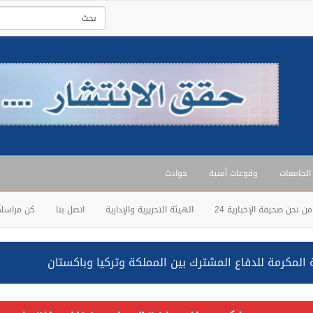
 الجامعات
وقوعات أمنية
حوادث
من نحن صحيفة الإخبارية 24
الهيئة التحريرية والإدارية
اتصل بنا
كن مراسلاً
المكرمة للدفاع المشترك بين المملكة وتركيا وباكستان
حالف: نفذنا عملية رد عسكري متناسبة لأهداف عسكرية مشروعة تابعة لل