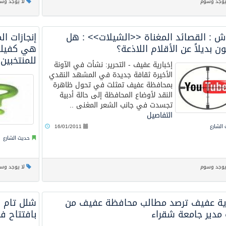
يوجد وسوم
لا يوجد وس
اش : القصائد المغناة <<الشيلات>> : هل
إنجازات 
 بديلاً عن الأقلام اللاذعة؟
هي كفيلة 
للمنتخبين 
إخبارية عفيف - التحرير: نشأت في الآونة
الأخيرة ثقافة جديدة في المشهد النقدي
بمحافظة عفيف تمثلت في تحول ظاهرة
النقد لأوضاع المحافظة إلى حالة أدبية
تجسدت في جانب الشعر المغنى ..
التفاصيل
الشارع
16/01/2011
حديث الشارع
يوجد وسوم
لا يوجد وس
رية عفيف ترصد مطالب محافظة عفيف من
شلل تام ي
 مدير جامعة شقراء
بافتتاح ف