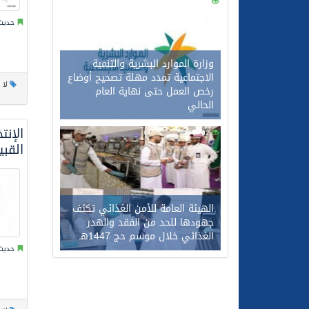
0
111
حديث 
وزارة الموارد البشرية والتنمية
الاجتماعية تمدد مهلة تصحيح أوضاع
لا 
رخص العمل حتى نهاية العام
الحالي
الإن
0
92
القبي
الهيئة العامة للأمن الغذائي تكثف
جهودها للحد من الفقد والهدر
الغذائي خلال موسم حج 1447هـ
حديث 