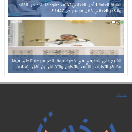
الهيئة العامة للأمن الغذائي تكثف جهودها للحد من الفقد
والهدر الغذائي خلال موسم حج 1447هـ
0
80
الشيخ علي الحذيفي في خطبة عرفة: الحج فريضة تتجلى فيها
مظاهر التعارف والتآلف والتعاون والتكافل بين أهل الإسلام
محليات