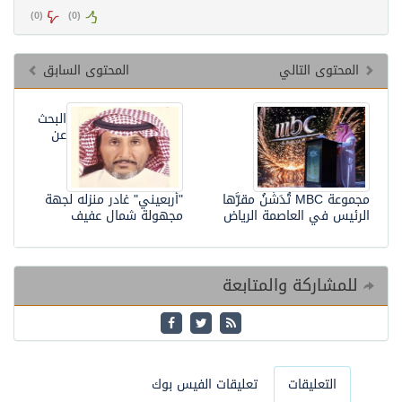
)
0
(
)
0
(
المحتوى التالي
المحتوى السابق
البحث
عن
مجموعة MBC تُدَشِّنُ مقرَّها
"أربعيني" غادر منزله لجهة
الرئيس في العاصمة الرياض
مجهولة شمال عفيف
للمشاركة والمتابعة
التعليقات
تعليقات الفيس بوك