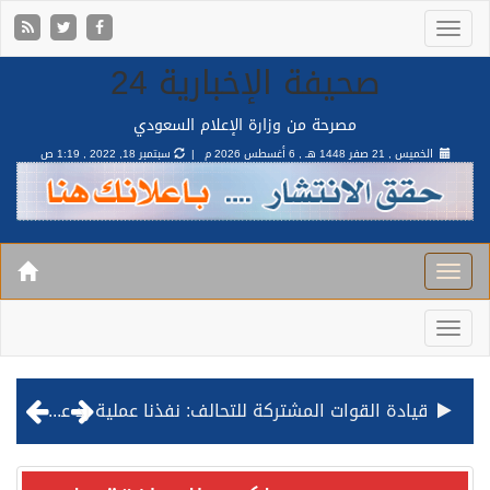
صحيفة الإخبارية 24
مصرحة من وزارة الإعلام السعودي
الخميس , 21 صفر 1448 هـ ,
6 أغسطس 2026 م |
سبتمبر 18, 2022 , 1:19 ص
قيادة القوات المشتركة للتحالف: نفذنا عملية رد عسكري متناسبة لأهداف عسكرية مشروعة تابعة للمليشيا الحوثية الإرهابية في محافظة الحديدة
مصدر مسؤول بالهيئة العامة للنقل: استهداف السفينة السعودية NCC MASA خلال إبحارها في البحر الأحمر نتج عنه إصابة طفيفة في بدنها