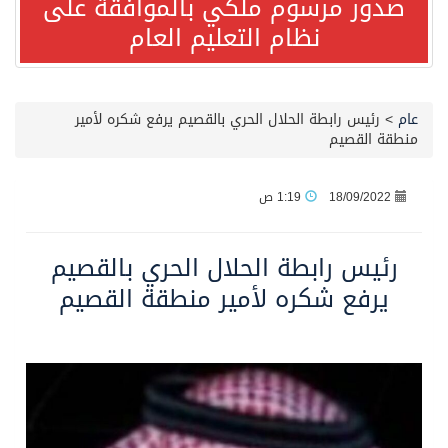
صدور مرسوم ملكي بالموافقة على
نظام التعليم العام
صدور مرسوم ملكي بالموافقة على نظام التعليم العام
مصدر مسؤول بالهيئة العامة للنقل: سلامة جميع أفراد طاقم سفينة (ENCELIA) وتم اتخاذ الإجراءات اللازمة لتأمينها
عام
>
رئيس رابطة الحلال الحري بالقصيم يرفع شكره لأمير
منطقة القصيم
وزارة الموارد البشرية والتنمية الاجتماعية تمدد مهلة تصحيح أوضاع رخص العمل حتى نهاية العام الحالي
18/09/2022
1:19 ص
خلال 3 أيام… التجمعات الصحية تتلقى رغبات أكثر من 87% من موظفي وزارة الصحة لعروض الانتقال
رئيس رابطة الحلال الحري بالقصيم
سمو ولي العهد يتلقى اتصالًا هاتفيًا من رئيس الوزراء الباكستاني
يرفع شكره لأمير منطقة القصيم
الهيئة العامة للأمن الغذائي تكثف جهودها للحد من الفقد والهدر الغذائي خلال موسم حج 1447هـ
محافظ عفيف يؤدي صلاة عيد الأضحى