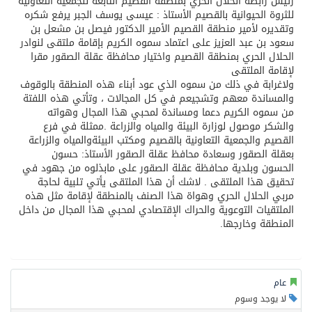
رئيس رابطة الحلال الحري بمنطقة القصيم التابعة للجمعية التعاونية
للثروة الحيوانية بالقصيم الأستاذ : عيسى يوسف الجبر يرفع شكره
وتقديره لأمير منطقة القصيم الأمير الدكتور فيصل بن مشعل بن
سعود بن عبد العزيز على اعتماد سموه الكريم بإقامة ملتقى لنوادر
الحلال الحري بمنطقة القصيم واختيار محافظة عقلة الصقور مقرا
لإقامة الملتقى
ولاغرابة في ذلك من سموه الذي عود أبناء هذه المنطقة بالوقوف
والمساندة معهم وتشجيعم في كل المجالات ، وتأتي هذه اللفتة
من سموه الكريم دعما ومساندة لمحبي هذا المجال وهواته
والشكر موصول لوزارة البيئة والمياه والزراعة .ممثلة في فرع
القصيم والجمعية التعاونية بالقصيم ومكتب البيئةوالمياه والزراعة
بعقلة الصقور وسعادة محافظ عقلة الصقور الأستاذ: حسون
الحسون وبلدية محافظة عقلة الصقور على مابذلوه من جهود في
تحقيق هذا الملتقى . لاشك أن هذا الملتقى يأتي تلبية لحاجة
مربي الحلال الحري وهواة هذا الصنف بالمنطقة لإقامة مثل هذه
الملتقيات التوعوية والحراك الإقتصادي لمحبي هذا المجال من داخل
المنطقة وخارجها.
عام
لا يوجد وسوم