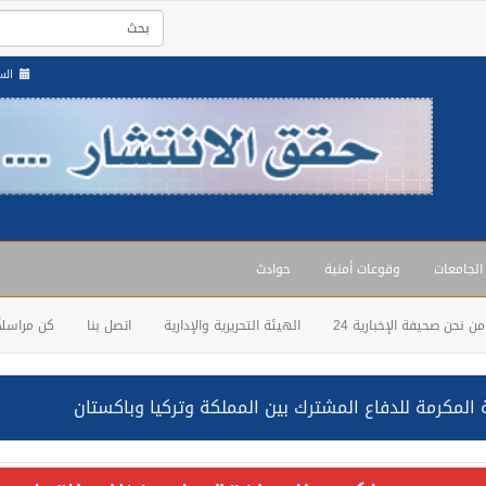
السبت , 3
 الجامعات
وقوعات أمنية
حوادث
من نحن صحيفة الإخبارية 24
الهيئة التحريرية والإدارية
اتصل بنا
كن مراسلاً
المكرمة للدفاع المشترك بين المملكة وتركيا وباكستان
حالف: نفذنا عملية رد عسكري متناسبة لأهداف عسكرية مشروعة تابعة لل