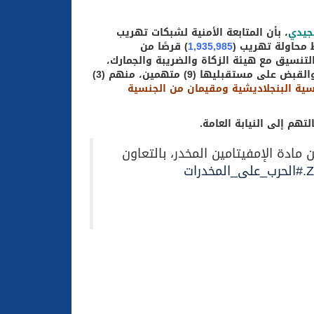
جيدي
، بأن المتابعة الأمنية لشبكات تهريب
 محاولة تهريب (
1,935,985
) قرصًا من
التنسيق مع هيئة الزكاة والضريبة والجمارك،
حيث تم ضبطها داخل شحنة مكائن حديدية في مستودع بمدينة الرياض، والقبض على مستقبليها (9) متهمين، منهم (3)
ية البنجلاديشية ومقيمان من الجنسية
تهم إلى النيابة العامة.
ريب (1,935,985) قرصًا من مادة الإمفيتامين المخدر، بالتعاون
.
#الحرب_على_المخدرات