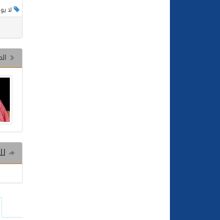
لا يو
الم
للم