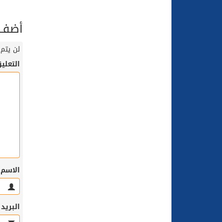
أضف ت
لن يتم 
التعلي
الاسم
البريد