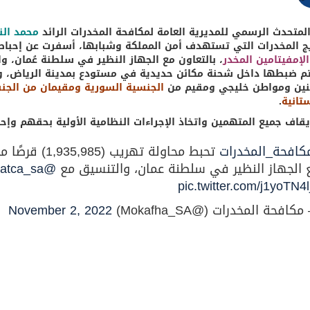
لمتحدث الرسمي للمديرية العامة لمكافحة المخدرات الرائد
محمد الن
ج المخدرات التي تستهدف أمن المملكة وشبابها، أسفرت عن إحباط
الإمفيتامين المخدر
، بالتعاون مع الجهاز النظير في سلطنة عُمان، و
ين ومواطن خليجي ومقيم من
الجنسية السورية ومقيمان من الجنس
تانية
.
يقاف جميع المتهمين واتخاذ الإجراءات النظامية الأولية بحقهم وإحال
كافحة_المخدرات
تحبط محاولة ته
 الجهاز النظير في سلطنة عمان، والتنسيق مع
@Zatca_sa
pic.twitter.com/j1yoTN4l
كافحة المخدرات (@Mokafha_SA)
November 2, 2022