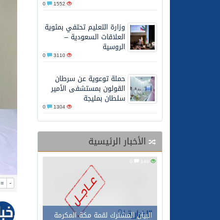
0
1552
27/05/2026
محافظ عفيف يؤدي صلاة 
وزارة التعليم تحتفي بمئوية
العلاقات السعودية –
الروسية
0
3110
حملة توعوية عن سرطان
القولون بمستشفى الأمير
سلطان بمليجة
0
1304
الأخبار الرئيسية
0
149
=
-
البيان المشترك لقمة مكة المكرمة