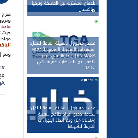
للدفاع المشترك بين المملكة وتركيا
وباكستان
صرح ا
وتروي
0
149
مادة 
مواطن
مصدر مسؤول بالهيئة العامة للنقل:
الباكس
استهداف السفينة السعودية NCC
وتم إ
MASA خلال إبحارها في البحر
الأحمر نتج عنه إصابة طفيفة في
#م
بدنها
مع
0
138
jA
— م
مصدر مسؤول بالهيئة العامة للنقل:
سلامة جميع أفراد طاقم سفينة
(ENCELIA) وتم اتخاذ الإجراءات
اللازمة لتأمينها