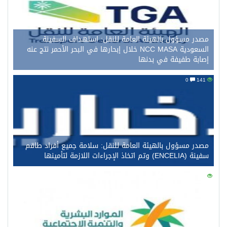
مصدر مسؤول بالهيئة العامة للنقل: استهداف السفينة
السعودية NCC MASA خلال إبحارها في البحر الأحمر نتج عنه
إصابة طفيفة في بدنها
0
141
مصدر مسؤول بالهيئة العامة للنقل: سلامة جميع أفراد طاقم
سفينة (ENCELIA) وتم اتخاذ الإجراءات اللازمة لتأمينها
0
123