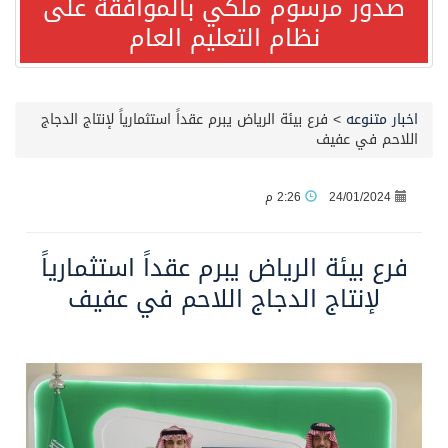
صدور مرسوم ملكي بالموافقة على
نظام التعليم العام
مصدر مسؤول بالهيئة العامة للنقل: استهداف السفينة السعودية NCC MASA خلال إبحارها في البحر الأحمر نتج عنه إصابة طفيفة في بدنها
صدور مرسوم ملكي بالموافقة على نظام التعليم العام
اخبار متنوعه
>
فرع بيئة الرياض يبرم عقداً استثمارياً لإنتاج الدجاج
اللاحم في عفيف
مصدر مسؤول بالهيئة العامة للنقل: سلامة جميع أفراد طاقم سفينة (ENCELIA) وتم اتخاذ الإجراءات اللازمة لتأمينها
24/01/2024
2:26 م
وزارة الموارد البشرية والتنمية الاجتماعية تمدد مهلة تصحيح أوضاع رخص العمل حتى نهاية العام الحالي
فرع بيئة الرياض يبرم عقداً استثمارياً
خلال 3 أيام… التجمعات الصحية تتلقى رغبات أكثر من 87% من موظفي وزارة الصحة لعروض الانتقال
لإنتاج الدجاج اللاحم في عفيف
سمو ولي العهد يتلقى اتصالًا هاتفيًا من رئيس الوزراء الباكستاني
الهيئة العامة للأمن الغذائي تكثف جهودها للحد من الفقد والهدر الغذائي خلال موسم حج 1447هـ