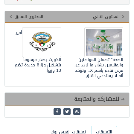
المحتوى التالي
المحتوى السابق
أمير
الصحة" تطمئن المواطنين
الكويت يصدر مرسوماً
والمقيمين بشأن ما تردد عن
بتشكيل وزارة جديدة تضم
مرض قادم باسم X.. وتؤكد
13 وزيراً
أنه لا يستدعي القلق
للمشاركة والمتابعة
التعليقات
تعليقات الفيس بوك