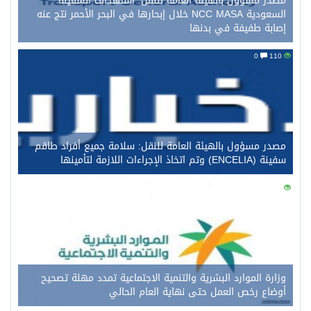
مصدر مسؤول بالهيئة العامة للنقل: استهداف السفينة
السعودية NCC MASA خلال إبحارها في البحر الأحمر نتج عنه
إصابة طفيفة في بدنها
0
110
مصدر مسؤول بالهيئة العامة للنقل: سلامة جميع أفراد طاقم
سفينة (ENCELIA) وتم اتخاذ الإجراءات اللازمة لتأمينها
0
97
وزارة الموارد البشرية والتنمية الاجتماعية تمدد مهلة تصحيح
أوضاع رخص العمل حتى نهاية العام الحالي