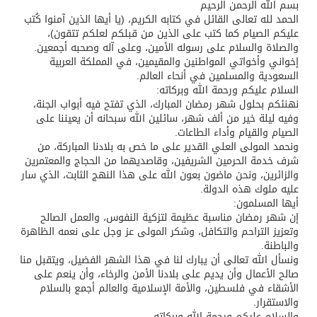
بسم الله الرحمن الرحيم
الحمد لله تعالى القائل في كتابه الكريم، (يا أيها الذين آمنوا كُتب
عليكم الصيام كما كتب على الذين من قبلكم لعلكم تتقون)،
والصلاة والسلام على رسوله الأمين، وعلى آله وصحبه أجمعين.
إخواني وأخواتي المواطنين والمقيمين، في المملكة العربية
السعودية والمسلمين في أنحاء العالم.
السلام عليكم ورحمة الله وبركاته:
نهنئكم بحلول شهر رمضان المبارك، الذي تفتح فيه أبواب الجنة،
وفيه ليلة خير من ألف شهر، سائلين الله سبحانه أن يعيننا على
الصيام والقيام وأداء الطاعات.
ونحمد المولى العلي القدير على ما خص به بلادنا المباركة، من
شرف خدمة الحرمين الشريفين، وقاصديهما من الحجاج والمعتمرين
والزائرين، ونحن ماضون بعون الله على هذا النهج الثابت، الذي سار
عليه ملوك هذه الدولة.
أيها المسلمون:
إن شهر رمضان مناسبة عظيمة لتزكية النفوس، والعمل الصالح
وتعزيز التراحم والتكافل، وشكر المولى عز وجل على نعمه الظاهرة
والباطنة.
ونسأل الله تعالى أن يبارك لنا في هذا الشهر الفضيل، ويتقبل منا
صالح الأعمال وأن يديم على بلادنا الأمن والرخاء، وأن ينعم على
الأشقاء في فلسطين، والأمة الإسلامية والعالم أجمع بالسلام
والاستقرار.
والسلام عليكم ورحمة الله وبركاته.