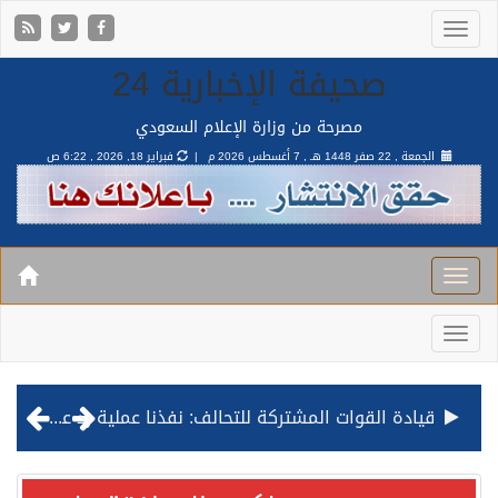
صحيفة الإخبارية 24
مصرحة من وزارة الإعلام السعودي
الجمعة , 22 صفر 1448 هـ ,
7 أغسطس 2026 م |
فبراير 18, 2026 , 6:22 ص
قيادة القوات المشتركة للتحالف: نفذنا عملية رد عسكري متناسبة لأهداف عسكرية مشروعة تابعة للمليشيا الحوثية الإرهابية في محافظة الحديدة
مصدر مسؤول بالهيئة العامة للنقل: استهداف السفينة السعودية NCC MASA خلال إبحارها في البحر الأحمر نتج عنه إصابة طفيفة في بدنها