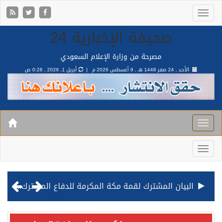
صحيفة الإخبارية 24
مصرحة من وزارة الإعلام السعودي
الأحد , 24 صفر 1448 هـ ,
9 أغسطس 2026 م |
أبريل 1, 2026 , 0:28 ص
البيان المشترك لقمة مكة المكرمة للدفاع المشترك بين المملكة وتركيا وباكستان
قيادة القوات المشتركة للتحالف: نفذنا عملية رد عسكري متناسبة لأهداف عسكرية مشروعة تابعة للمليشيا الحوثية الإرهابية في محافظة الحديدة