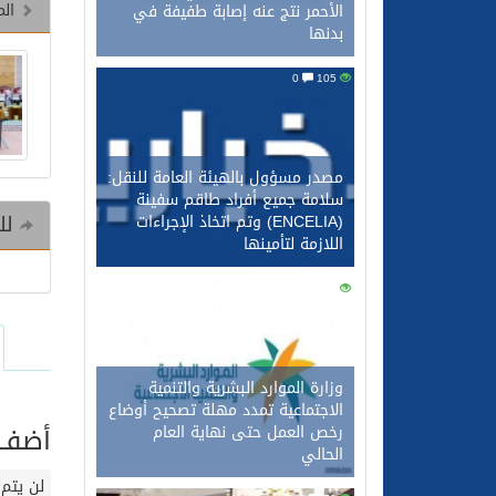
الم
الأحمر نتج عنه إصابة طفيفة في
بدنها
0
105
مصدر مسؤول بالهيئة العامة للنقل:
سلامة جميع أفراد طاقم سفينة
للم
(ENCELIA) وتم اتخاذ الإجراءات
اللازمة لتأمينها
0
92
وزارة الموارد البشرية والتنمية
الاجتماعية تمدد مهلة تصحيح أوضاع
أضف ت
رخص العمل حتى نهاية العام
الحالي
لن يتم 