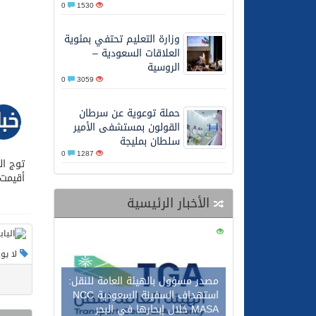
0
1530
25/07/2026
قيادة القوات المشتركة للت
وزارة التعليم تحتفي بمئوية
العلاقات السعودية –
الروسية
0
3059
حملة توعوية عن سرطان
القولون بمستشفى الأمير
سلطان بمليجة
0
1287
أقيمت 
الأخبار الرئيسية
0
121
لا يو
مصدر مسؤول بالهيئة العامة للنقل:
استهداف السفينة السعودية NCC
MASA خلال إبحارها في البحر