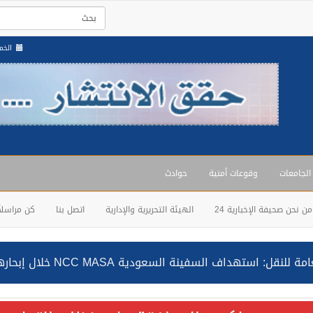
الخميس , 1
 الجامعات
وقوعات أمنية
حوادث
من نحن صحيفة الإخبارية 24
الهيئة التحريرية والإدارية
اتصل بنا
كن مراسلاً
ة السعودية NCC MASA خلال إبحارها في البحر الأحمر نتج عنه إصابة طفيفة في بدنها
قة على نظام التعليم العام