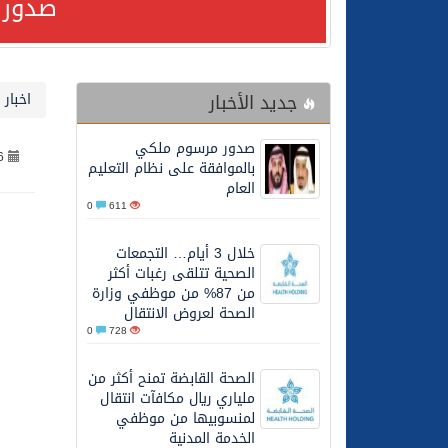
صدور 
23/07/2026
مصدر مسؤول بالهيئة العامة للنقل: سلامة 
جديد الأخبار
اخبار 
30/06/2026
وزارة الموارد البشرية وا
صدور مرسوم ملكي
6
28/06/2026
خلال 3 أيام… التجمعات الصحية تتلقى رغبات أكثر من 87% من موظفي وزارة الصحة لعروض الانتقال
بالموافقة على نظام التعليم
العام
0
611
20/06/2026
سمو ولي العهد يتلقى اتصا
خلال 3 أيام… التجمعات
الصحية تتلقى رغبات أكثر
27/05/2026
الهيئة العامة للأمن الغذا
من 87% من موظفي وزارة
الصحة لعروض الانتقال
0
728
27/05/2026
محافظ عفيف يؤدي صلاة 
الصحة القابضة تمنح أكثر من
ملياري ريال مكافآت انتقال
26/05/2026
الشيخ علي الحذيفي في خط
لمنسوبيها من موظفي
الخدمة المدنية