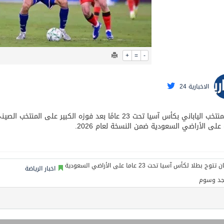
حالف: نفذنا عملية رد عسكري متناسبة لأهداف عسكرية مشروعة تابعة لل
+
=
-
الاخبارية 24
توج المنتخب الياباني بكأس آسيا تحت 23 عامًا بعد فوزه الك
على الأراضي السعودية ضمن النسخة لعام 2026.
اخبار الرياضة
جد وسوم